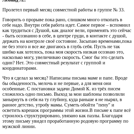
Пролетел первый месяц совместной работы в группе № 33.
Говорить о прорыве пока рано, слишком много откопать в
себе надо. Внутри себя работа идет. Самое первое – вспомнил
как трудиться с Душой, как диалог вели, применять это сейчас
- быть осознанно в себе, в центре груди, в контакте с душой,
держать на контроле своё состояние. Засыпаю временами,пока
не без этого и все же двигаюсь в глубь себя. Пусть не так
шибко как хотелось, пока моя скорость низкая осознаю это,
насколько могу, увеличиваю скорость. Смог бы это сделать
один? Нет. Это совместный результат с группой и
координаторами.
Что я сделал за месяц? Написаны письма маме и папе. Вроде
бы обыденность, мелочь и не первые, а для меня они
особенные. С постановки задачи Димой К. из трёх писем
сложилось одно письмо. Выход за мои шаблоны позволили
занырнуть в себя на ту глубину, куда раньше я не нырял, в
раннее детство, утробу мамы. Суметь обойти "пену" и
осветить корешок программы этой жизни.В письме к папе всё
строилось структурировано, увязано как пазлы. Благодаря
этому письму увидел проработанную родовую программу по
мужской линии.