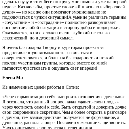
сделать паузу в этом беге по кругу мне помогли уже на первой
неделе. Казалось бы, простые слова: «Я признаю выбор твоей
души» — но как же они помогают эмоционально не
подключаться к чужой ситуации!А умение различать термины
«сочувствие » и «сострадание» полностью разворачивает
восприятие любой ситуации в сторону добра и поддержки.
Оказывается, в них заложен очень глубокий не только
лексический, но и духовный смысл.
Я очень благодарна Творцу и кураторам проекта за
предоставленную возможность развиваться и
совершенствоваться, и большая благодарность и низкий
поклон участникам группы, которые вместе со мной
пытаются чувствовать и ощущать свет впереди!
Елена М.:
Из намеченных целей работы в Сотне:
«Через гармонизацию себя выстроить отношения с дочерью.»
Я осознала, что данный вопрос начал «давать свои плоды»
через честность самой к себе. Быть открытой и доверить дочке
свои сокровенные секретики. Чем я более открыта в разговоре
с дочкой, тем взаимодействие получается не формальное, а
душевное, располагающее. Появляется желание чаще звонить.
Учусь описывать свои чувства в течении дня.