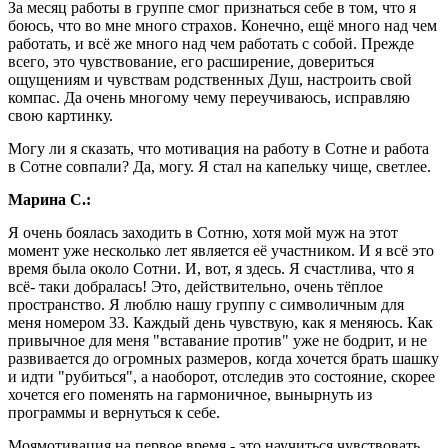
За месяц работы в группе смог признаться себе в том, что я
боюсь, что во мне много страхов. Конечно, ещё много над чем
работать, и всё же много над чем работать с собой. Прежде
всего, это чувствование, его расширение, довериться
ощущениям и чувствам родственных Душ, настроить свой
компас. Да очень многому чему переучиваюсь, исправляю
свою картинку.
Могу ли я сказать, что мотивация на работу в Сотне и работа
в Сотне совпали? Да, могу. Я стал на капельку чище, светлее.
Марина С.:
Я очень боялась заходить в Сотню, хотя мой муж на этот
момент уже несколько лет является её участником. И я всё это
время была около Сотни. И, вот, я здесь. Я счастлива, что я
всё- таки добралась! Это, действительно, очень тёплое
пространство. Я люблю нашу группу с символичным для
меня номером 33. Каждый день чувствую, как я меняюсь. Как
привычное для меня "вставание против" уже не бодрит, и не
развивается до огромных размеров, когда хочется брать шашку
и идти "рубиться", а наоборот, отследив это состояние, скорее
хочется его поменять на гармоничное, вынырнуть из
программы и вернуться к себе.
Моямотивация на первое время - это научиться чувствовать