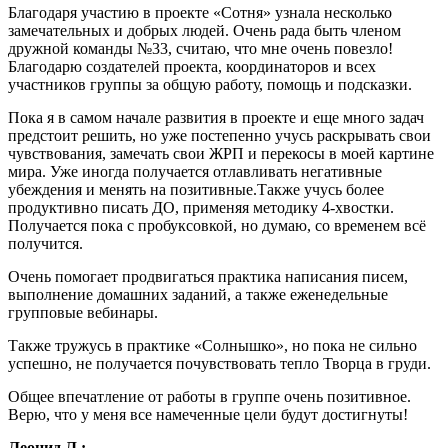
Благодаря участию в проекте «Сотня» узнала несколько
замечательных и добрых людей. Очень рада быть членом
дружной команды №33, считаю, что мне очень повезло!
Благодарю создателей проекта, координаторов и всех
участников группы за общую работу, помощь и подсказки.
Пока я в самом начале развития в проекте и еще много задач
предстоит решить, но уже постепенно учусь раскрывать свои
чувствования, замечать свои ЖРП и перекосы в моей картине
мира. Уже иногда получается отлавливать негативные
убеждения и менять на позитивные.Также учусь более
продуктивно писать ДО, применяя методику 4-хвостки.
Получается пока с пробуксовкой, но думаю, со временем всё
получится.
Очень помогает продвигаться практика написания писем,
выполнение домашних заданий, а также еженедельные
групповые вебинары.
Также тружусь в практике «Солнышко», но пока не сильно
успешно, не получается почувствовать тепло Творца в груди.
Общее впечатление от работы в группе очень позитивное.
Верю, что у меня все намеченные цели будут достигнуты!
Леонид Л.: