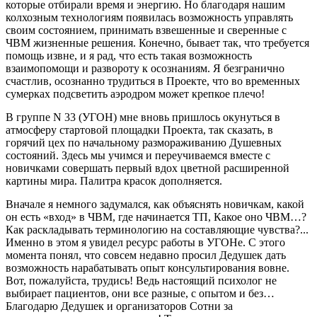
которые отбирали время и энергию. Но благодаря нашим
колхозным технологиям появилась возможность управлять
своим состоянием, принимать взвешенные и сверенные с
ЧВМ жизненные решения. Конечно, бывает так, что требуется
помощь извне, и я рад, что есть такая возможность
взаимопомощи и развороту к осознаниям. Я безгранично
счастлив, осознанно трудиться в Проекте, что во временных
сумерках подсветить аэродром может крепкое плечо!
В группе N 33 (УГОН) мне вновь пришлось окунуться в
атмосферу стартовой площадки Проекта, так сказать, в
горячий цех по начальному размораживанию Душевных
состояний. Здесь мы учимся и переучиваемся вместе с
новичками совершать первый вдох цветной расширенной
картины мира. Палитра красок дополняется.
Вначале я немного задумался, как объяснять новичкам, какой
он есть «вход» в ЧВМ, где начинается ТП, Какое оно ЧВМ…?
Как раскладывать терминологию на составляющие чувства?...
Именно в этом я увидел ресурс работы в УГОНе. С этого
момента понял, что совсем недавно просил Дедушек дать
возможность нарабатывать опыт консультирования вовне.
Вот, пожалуйста, трудись! Ведь настоящий психолог не
выбирает пациентов, они все разные, с опытом и без…
Благодарю Дедушек и организаторов Сотни за