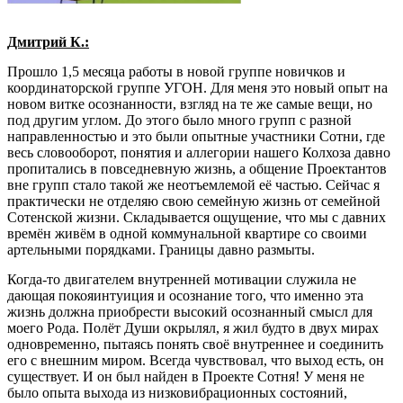
Дмитрий К.:
Прошло 1,5 месяца работы в новой группе новичков и
координаторской группе УГОН. Для меня это новый опыт на
новом витке осознанности, взгляд на те же самые вещи, но
под другим углом. До этого было много групп с разной
направленностью и это были опытные участники Сотни, где
весь словооборот, понятия и аллегории нашего Колхоза давно
пропитались в повседневную жизнь, а общение Проектантов
вне групп стало такой же неотъемлемой её частью. Сейчас я
практически не отделяю свою семейную жизнь от семейной
Сотенской жизни. Складывается ощущение, что мы с давних
времён живём в одной коммунальной квартире со своими
артельными порядками. Границы давно размыты.
Когда-то двигателем внутренней мотивации служила не
дающая покояинтуиция и осознание того, что именно эта
жизнь должна приобрести высокий осознанный смысл для
моего Рода. Полёт Души окрылял, я жил будто в двух мирах
одновременно, пытаясь понять своё внутреннее и соединить
его с внешним миром. Всегда чувствовал, что выход есть, он
существует. И он был найден в Проекте Сотня! У меня не
было опыта выхода из низковибрационных состояний,