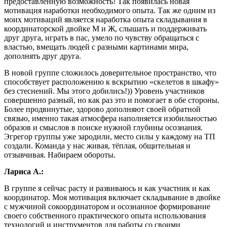
предоставленную возможность! Так появилась новая
мотивация наработки необходимого опыта. Так же одним из
моих мотиваций является наработка опыта складывания в
координаторской двойке М и Ж, слышать и поддерживать
друг друга, играть в пас, умело по чувству обращаться с
властью, вмещать людей с разными картинами мира,
дополнять друг друга.
В новой группе сложилось доверительное пространство, что
способствует расположению к вскрытию «скелетов в шкафу»
без стеснений. Мы этого добились!)) Уровень участников
совершенно разный, но как раз это и помогает в обе стороны.
Более продвинутые, здорово дополняют своей обратной
связью, именно такая атмосфера наполняется изобильностью
образов и смыслов в поиске нужной глубины осознания.
Эгрегор группы уже зародили, место силы у каждому на ТП
создали. Команда у нас живая, тёплая, общительная и
отзывчивая. Набираем обороты.
Лариса А.:
В группе я сейчас расту и развиваюсь и как участник и как
координатор. Моя мотивация включает складывание в двойке
с мужчиной сокоординатором и осознанное формирование
своего собственного практического опыта использования
технологий и инструментов для работы со своими