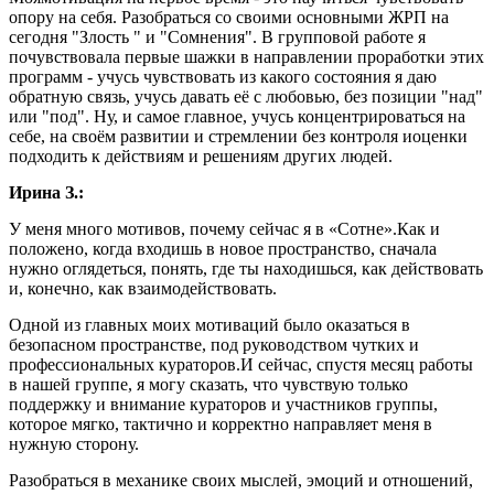
опору на себя. Разобраться со своими основными ЖРП на
сегодня "Злость " и "Сомнения". В групповой работе я
почувствовала первые шажки в направлении проработки этих
программ - учусь чувствовать из какого состояния я даю
обратную связь, учусь давать её с любовью, без позиции "над"
или "под". Ну, и самое главное, учусь концентрироваться на
себе, на своём развитии и стремлении без контроля иоценки
подходить к действиям и решениям других людей.
Ирина З.:
У меня много мотивов, почему сейчас я в «Сотне».Как и
положено, когда входишь в новое пространство, сначала
нужно оглядеться, понять, где ты находишься, как действовать
и, конечно, как взаимодействовать.
Одной из главных моих мотиваций было оказаться в
безопасном пространстве, под руководством чутких и
профессиональных кураторов.И сейчас, спустя месяц работы
в нашей группе, я могу сказать, что чувствую только
поддержку и внимание кураторов и участников группы,
которое мягко, тактично и корректно направляет меня в
нужную сторону.
Разобраться в механике своих мыслей, эмоций и отношений,