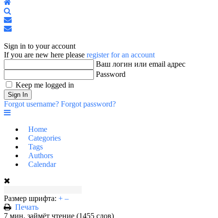
Home
Search
Подписаться
на
Отписаться
Sign
блог
от
In
блога
Sign in to your account
If you are new here please
register for an account
Ваш логин или email адрес
Password
Keep me logged in
Sign In
Forgot username?
Forgot password?
Home
Categories
Tags
Authors
Calendar
Размер шрифта:
+
–
Печать
7 мин. займёт чтение
(1455 слов)