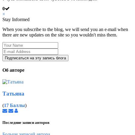
0
×
Stay Informed
When you subscribe to the blog, we will send you an e-mail when
there are new updates on the site so you wouldn't miss them.
Your
Name
E-
mail
Подписаться на эту запись блога
Address
Об авторе
Татьяна
(
17 Баллы
)
Подписаться
Отписаться
Татьяна
на
от
обновление
обновления
Последние записи авторов
автора
автора
Больше записей автора