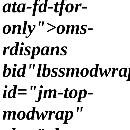
ata-fd-tfor-
only">oms-
rdispans
bid"lbssmodwra
id="jm-top-
modwrap"