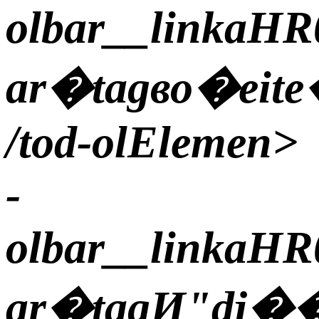
olbar__linkaHR
ar�tagво�eit
/tod-olElemen>
-
olbar__linkaHR
ar�tagИ"dj�