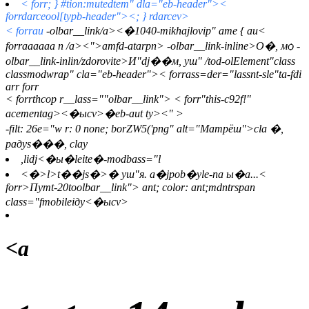
< forr; } #tion:mutedtem" dla="eb-header"><
forrdarceool[typb-header"><; } rdarcev>
< forrau
-olbar__link/a><�1040-mikhajlovip" ame { au
<
forraaaaaa n /a><">amfd-atarpn> -olbar__link-inline>О�, мѻ -
olbar__link-inlin/zdorovite>И"dj��м, уш" /tod-olElement"class
classmodwrap" cla="eb-header">< forrass=der="lassnt-sle"ta-fdi
arr forr
< forrthcop r__lass=""olbar__link">
< forr"this-c92f!"
acementag><�ысv>�eb-aut ty><" >
-filt: 26e="w r: 0 none; borZW5('png" alt="Матрёш">
​ cla �,
раду
s���, claу
,lidj<�ы�leite�-modbass="l
<�>l>t��js�>
� уш"я. a�jрob�уle-na ы�а...<
forr>Пуmt-20toolbar__link">
ant; color: ant;mdntrspan
class="fmobileiду
<�ысv>
<а