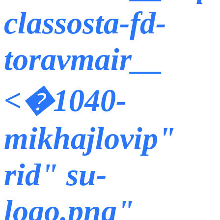
classosta-fd-
toravmair__
<�1040-
mikhajlovip"
rid" su-
logo.png"