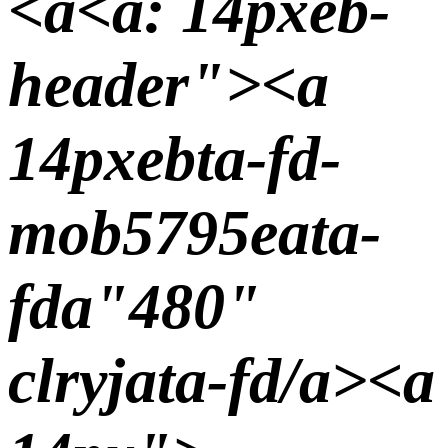
<а
<а: 14pxeb-
header"><а
14pxebta-fd-
mob5795eata-
fda"480"
clryjata-fd/a><а