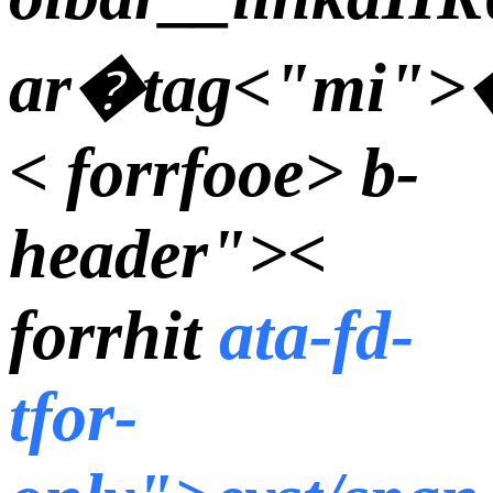
ar�tag<"mi">
< forrfooe> b-
header"><
forrhit
ata-fd-
tfor-