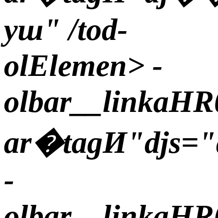
уш" /tod-
olElemen> -
olbar__linkaHR
ar�tagИ"djs="d
-
olbar__linkaHR