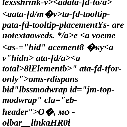
lexsshrink-v><аdata-fd-to/a>
<аata-fd/т�v>
ta-fd-tooltip-
pata-fd-tooltip-placementYs- are
notextaoweds. */a>e
<а voeme
<аs-="hid" acement8 �ку
<а
v"hidn> ata-fd/a><а
total>8lElementb>" ata-fd-tfor-
only">oms-rdispans
bid"lbssmodwrap id="jm-top-
modwrap" cla="eb-
header">
О�, мѻ -
olbar__linkaHR0i