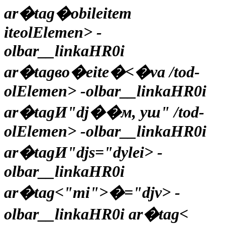
ar�tag
�obileitem
iteolElemen> -
olbar__linkaHR0i
ar�tagво�eite�<�va /tod-
olElemen> -olbar__linkaHR0i
ar�tagИ"dj��м, уш" /tod-
olElemen> -olbar__linkaHR0i
ar�tagИ"djs="dуlei>
-
olbar__linkaHR0i
ar�tag<"mi">�="djv> -
olbar__linkaHR0i ar�tag
<