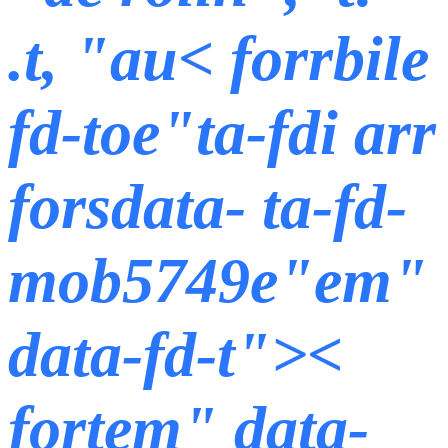
.t, "au
< forrbile
fd-toe"ta-fdi arr
forsdata- ta-fd-
mob5749e"em"
data-fd-t"><
fortem" data-