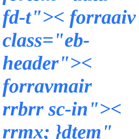
fd-t">< forraaiv
class="eb-
header"><
forravmair
rrbrr sc-in"><
rrmx; }dtem"