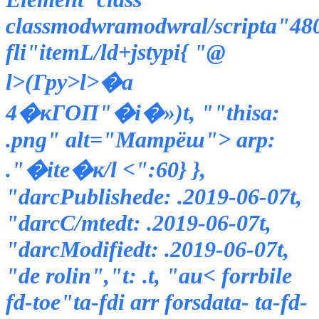
classmodwramodwral/scripta"4
fli"itemL/ld+jstypi{ "@
l>
(Гру>l>�а
4�кГОП"�i�»)t, ""thisa:
.png" alt="Матрёш">
arp:
."�ite�к/l
<":60} },
"darcPublishede: .2019-06-07t,
"darcC/тtedt: .2019-06-07t,
"darcModifiedt: .2019-06-07t,
"de rolin","t: .t, "au
< forrbile
fd-toe"ta-fdi arr forsdata- ta-fd-