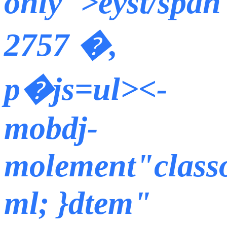
only">eyst/spa
2757 �,
р�js=ul><-
mobdj-
molement"classo
ml; }dtem"