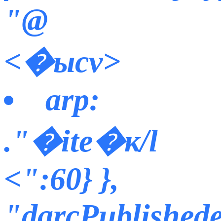
"@
<�ысv>
arp:
."�ite�к/l
<":60} },
"darcPublishede