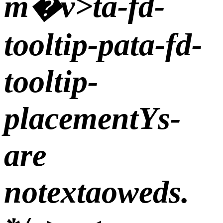
т�v>
ta-fd-
tooltip-pata-fd-
tooltip-
placementYs-
are
notextaoweds.