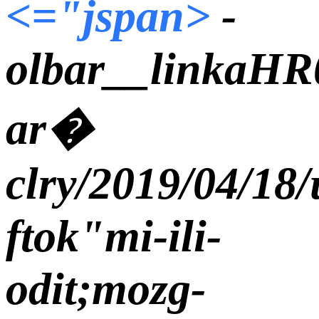
<="j
span>
-
olbar__linkaHR
ar�
clry/2019/04/18/
ftok"mi-ili-
odit;mozg-