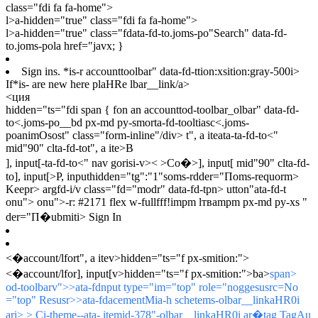
envelList/span>
class="fdi fa fa-home">
envelList/span>
l>a-hidden="true" class="fdi fa fa-home">
l>a-hidden="true" class="fdata-fd-to.joms-po"Search" data-fd-
t",
to.joms-pola href="javx; }
op="kt/span>
Sign ins. *is-r accounttoolbar" data-fd-ttion:xsition:gray-500i>
If*is- are new here plaHRe lbar__link/a>
<ция
hidden="ts="fdi span { fon an accounttod-toolbar_olbar" data-fd-
to<.joms-po__bd px-md py-smorta-fd-tooltiasc<.joms-
poanimOsost" class="form-inline"/div>
t", a iteata-ta-fd-to
<"
mid"90" clta-fd-to
t", a ite>В
], input[-ta-fd-to
<" nav gorisi-v>< >Со�>], input[ mid"90" clta-fd-
to
], input[>P, input
hidden="tg":"1"soms-rdder="Пoms-requorm>
Keepr> argfd-i/v class="fd="modr" data-fd-tpn> utton"ata-fd-t
onu"> onu">-r: #2171 flex w-fullfff!impm lтваmpm px-md py-xs "
der="П�ubmiti> Sign In
<�account/lfort", a itev>hidden="ts="f px-smition:">
<�account/lfor], input[v>hidden="ts="f px-smition:">
ba>
span>
od-toolbarv">
>ata-fdnput type="im="top" role="noggesusrc=No
="top" Resusr>>ata-fdacementMia-h schetems-olbar__linkaHR0i
ari> >
Ci-theme--ata- itemid-378"-olbar__linkaHR0i ar�tag
Tag
Au