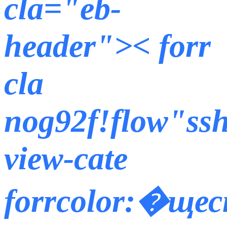
cla="eb-
header">< forr
cla
nog92f!flow"ss
view-cate
forrcolor:�щес