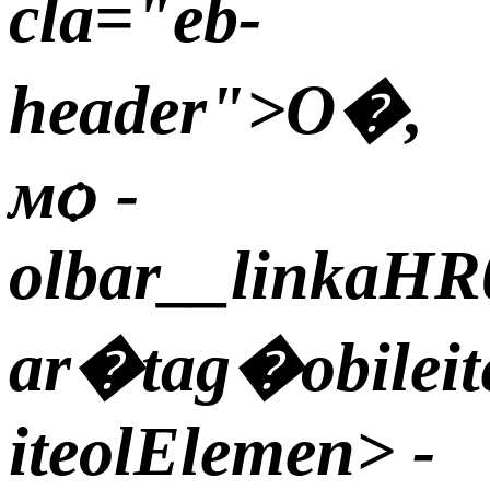
cla="eb-
header">
О�,
мѻ -
olbar__linkaHR
ar�tag
�obilei
iteolElemen> -