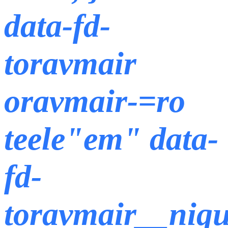
data-fd-
toravmair
oravmair-=ro
teele"em" data-
fd-
toravmair__niq