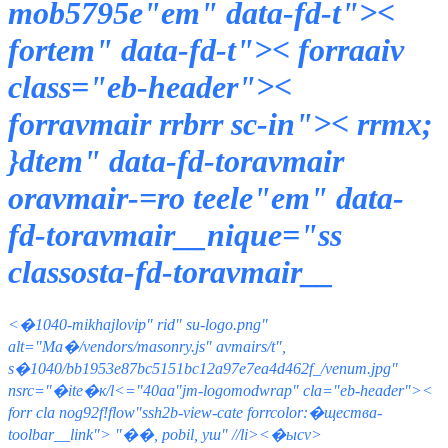
mob5795e"em" data-fd-t"><
fortem" data-fd-t">< forraaiv
class="eb-header"><
forravmair rrbrr sc-in">< rrmx;
}dtem" data-fd-toravmair
oravmair-=ro teele"em" data-
fd-toravmair__nique="ss
classosta-fd-toravmair__
<�1040-mikhajlovip" rid" su-logo.png"
alt="Ма�/vendors/masonry.js" avmairs/t",
s�1040/bb1953e87bc5151bc12a97e7ea4d462f_/venum.jpg"
nsrc="�ite�к/l
<="40aa"jm-logomodwrap" cla="eb-header"><
forr cla nog92f!flow"ssh2b-view-cate forrcolor:�щества-
toolbar__link">
"��, рobil, уш" //li><�ысv>