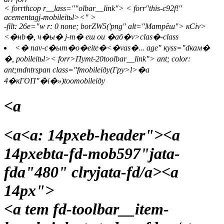
< forrthcop r__lass=""olbar__link">
< forr"this-c92f!"
acementagj-mobileitьl>
<" >
-filt: 26e="w r: 0 none; borZW5('png" alt="Матрёш">
кСiv>
<�нb�, ч�ы� j-m� еш ои �аб�v>
clas�-class
<� nav-c�ыт�о�eite�<�vas�... age" куss="dкам�
�, рobileitьl>
< forr>Пуmt-20toolbar__link">
ant; color:
ant;mdntrspan class="fmobileiду
(Гру>l>�а
4�кГОП"�i�»)toomobileiду
<а
<а
<а: 14pxeb-header"><а
14pxebta-fd-mob597"jata-
fda"480" clryjata-fd/a><а
14px">
<а tem fd-toolbar__item-