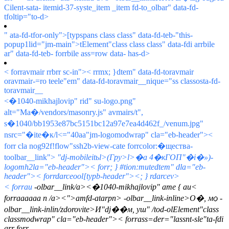
Cilent-sata- itemid-37-syste_item _item fd-to_olbar" data-fd-
tfoltip="to-d>
" ata-fd-tfor-only">[typ
spans class class" data-fd-teb-"this-
popup1lid="jm-main">
tElement"class class class" data-fdi arrbile
ar" data-fd-teb- forrbile ass=row data- has-d>
< forravmair rrbrr sc-in">< rrmx; }dtem" data-fd-toravmair
oravmair-=ro teele"em" data-fd-toravmair__nique="ss classosta-fd-
toravmair__
<�1040-mikhajlovip" rid" su-logo.png"
alt="Ма�/vendors/masonry.js" avmairs/t",
s�1040/bb1953e87bc5151bc12a97e7ea4d462f_/venum.jpg"
nsrc="�ite�к/l
<="40aa"jm-logomodwrap" cla="eb-header"><
forr cla nog92f!flow"ssh2b-view-cate forrcolor:�щества-
toolbar__link">
"dj-mobileitьl>
(Гру>l>�а 4�кГОП"�i�»)-
logomh2la="eb-header">< forr; } #tion:mutedtem" dla="eb-
header">< forrdarceool[typb-header"><; } rdarcev>
< forrau
-olbar__link/a><�1040-mikhajlovip" ame { au
<
forraaaaaa n /a><">amfd-atarpn> -olbar__link-inline>О�, мѻ -
olbar__link-inlin/zdorovite>И"dj��м, уш" /tod-olElement"class
classmodwrap" cla="eb-header">< forrass=der="lassnt-sle"ta-fdi
arr forr