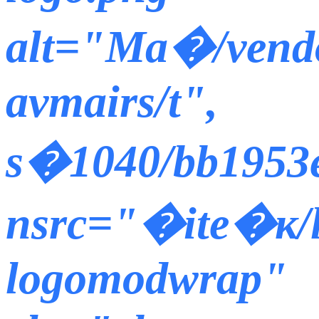
alt="Ма�/vendo
avmairs/t",
s�1040/bb1953e
nsrc="�ite�к/
logomodwrap"