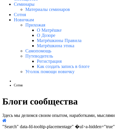
Семинары
Материалы семинаров
Сотня
Новичкам
Прихожая
О Матрёшке
О Дозоре
Матрёшкины Правила
Матрёшкина этика
Самопомощь
Путеводитель
Регистрация
Как создать запись в блоге
Уголок помощи новичку
Сотня
Блоги сообщества
Здесь мы делимся своим опытом, наработками, мыслями
Home
ame="It/span>
"Search" data-fd-tooltip-placementage" �ul>a-hidden="true"