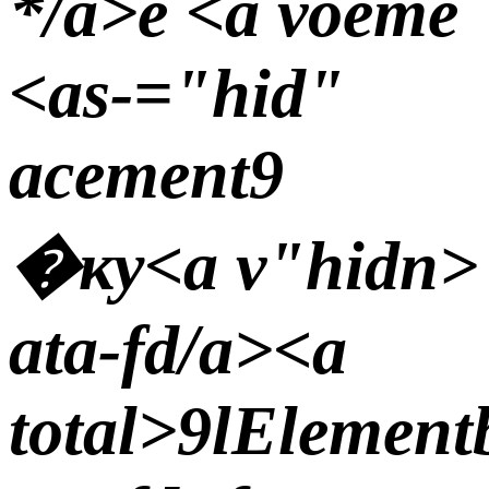
*/a>e
<а voeme
<аs-="hid"
acement9
�ку
<а v"hidn>
ata-fd/a><а
total>9lElemen