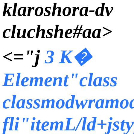
klaroshora-dv
cluchshe#aa>
<="j
3 К�
Element"class
classmodwramod
fli"itemL/ld+jsty