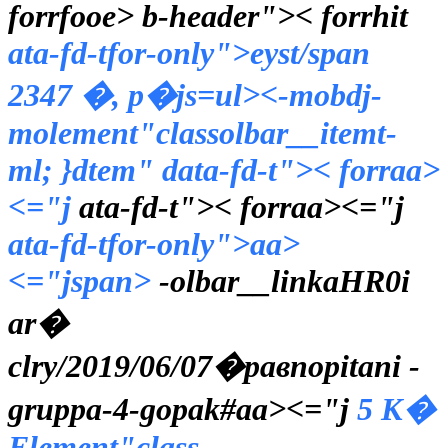
forrfooe> b-header">< forrhit
ata-fd-tfor-only">eyst/span
2347 �, р�js=ul><-mobdj-
molement"classolbar__itemt-
ml; }dtem" data-fd-t">< forraa>
<="j
ata-fd-t">< forraa><="j
ata-fd-tfor-only">aa>
<="j
span>
-olbar__linkaHR0i
ar�
clry/2019/06/07�равnopitani -
gruppa-4-gopak#aa><="j
5 К�
Element"class