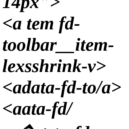
14px">
<а tem fd-
toolbar__item-
lexsshrink-v>
<аdata-fd-to/a>
<аata-fd/