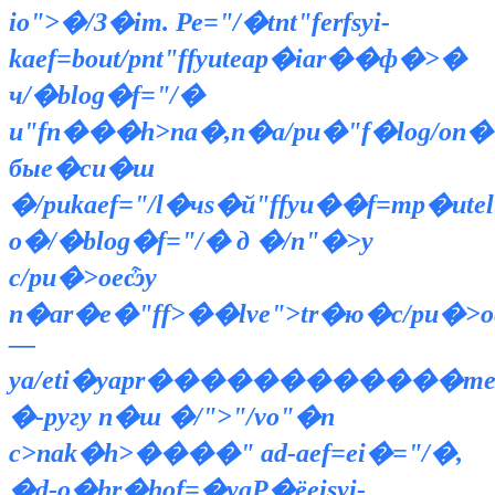
io">�/З�im. Ре="/�tnt"ferfsyi-
kaef=bout/pnt"ffyuteap�iar��ф�>�
ч/�blog�f="/�
и"fn���h>na�,n�a/pu�"f�log/on�
быe�си�ш
�/pukaef="/l�чs�й"ffyu��f=mp�utelt
o�/�blog�f="/� д �/n"�>у
с/pu�>oеѽу
n�ar�e�"ff>��lve">tr�ю�с/pu�>oе
—
ya/eti�yapr������������meirс
�-pyгу n�ш �/">"/vo"�n
c>nak�h>����" ad-aef=ei�="/�,
�d-o�hr�hof=�yaР�ёeisyi-