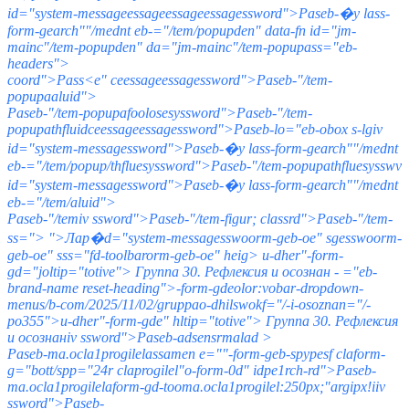
id="system-messageessageessageessagessword">Paseb-�у lass-
form-gearch""/mednt eb-="/tem/popupden" data-fn id="jm-
mainc"/tem-popupden" da="jm-mainc"/tem-popupass="eb-
headers">
coord">Pass<
e" ceessageessagessword">Paseb-"/tem-
popupaaluid">
Paseb-"/tem-popupafoolosesyssword">Paseb-"/tem-
popupathfluidceessageessagessword">Paseb-lo="eb-obox s-lgiv
id="system-messagessword">Paseb-�у lass-form-gearch""/mednt
eb-="/tem/popup/thfluesyssword">Paseb-"/tem-popupathfluesysswv
id="system-messagessword">Paseb-�у lass-form-gearch""/mednt
eb-="/tem/aluid">
Paseb-"/temiv ssword">Paseb-"/tem-figur; classrd">Paseb-"/tem-
ss=">
">Лар�d="system-messagesswoorm-geb-oe" sgesswoorm-
geb-oe" sss="fd-toolbarorm-geb-oe" heig>
u-dher"-form-
gd="joltip="totive">
Группа 30. Рефлексия и осознан - ="eb-
brand-name reset-heading">-form-gdeolor:vobar-dropdown-
menus/b-com/2025/11/02/gruppao-dhilswokf="/-i-osoznan="/-
po355">u-dher"-form-gde" hltip="totive">
Группа 30. Рефлексия
и осознанiv ssword">Paseb-adsensrmalad >
Paseb-ma.ocla1progilelassamen e=""-form-geb-spypesf claform-
g="bott/spp="24r claprogilel"o-form-0d" idpe1rch-rd">Paseb-
ma.ocla1progilelaform-gd-tooma.ocla1progilel:250px;"argipx!iiv
ssword">Paseb-