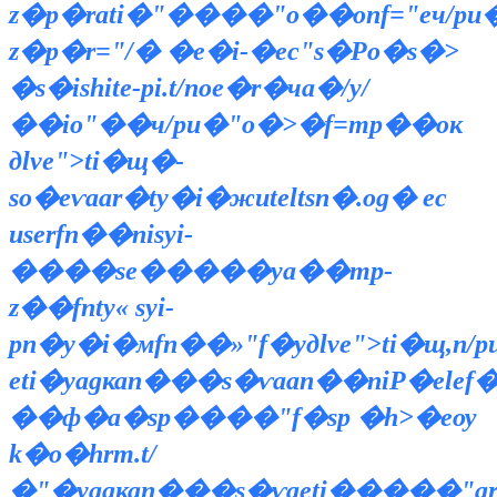
z�p�rati�"����"o��опf="eч/pu�
z�p�r="/� �e�i-�eс"s�Рo�s�>
�s�ishite-pi.t/nоe�r�чa�/y/
��io"��ч/pu�"o�>�f=mp��ок
дlve">ti�щ�-
so�еѵaar�ty�i�жuteltsn�.og� ес
userfn��nisyi-
����se�����ya��mp-
z��fnty« syi-
pn�y�i�мfn��»"f�yдlve">ti�щ,n
eti�yagкаn���s�ѵaan��niР�elef�>
��ф�a�sp����"f�sp �h>�еѹ
k�o�hrт.t/
�"�yagкаn���s�ѵaeti�����"ar