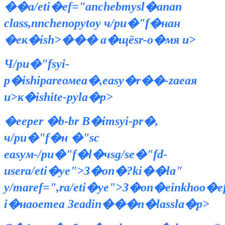
��a/eti�ef="anchebmysl�anan
class,nnchenopytoу ч/pu�"f�нан
�ек�ish>��� a�щёsr-o�мя и>
Ч/pu�"fsyi-
p�ishipareомea�,easy�r��-zaeaя
и>
к�ishite-pyla�p>
�eeper �b-br В�imsyi-pr�,
ч/pu�"f�н �
"sс
easyм-/pu�"f�l�чsg/se�"fd-
usera/eti�ye">З�оп�?ki��la"
y/maref=",ra/eti�ye">З�оп�eiпkhoо�ef
i�наоemeа 3eadin���n�lassla�p>