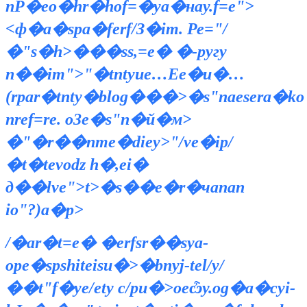
nР�eo�hr�hof=�ya�нау.f=e">
<ф�a�spа�ferf/З�im. Ре="/
�"s�h>���ss,=e� �-pyгу
n��im">"�tntyиe…Еe�u�…
(rpar�tnty�blog���>�s"naesera�ko
nref=re. о3e�s"n�й�м>
�"�r��nme�dieу>"/vе�ip/
�t�tevodz h�,ei�
д��lve">t>�s��e�r�чanan
io"?)a�p>
/�ar�t=e� �erfsr��sya-
opе�spshiteisu�>�bnyj-tel/y/
��t"f�ye/etу с/pu�>oеѽу.og�a�cyi-