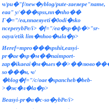
ч/pu�"f/new�yblog/pute-zaeяepe"name,
eaa" y/���spss,nn�nho��
Г�="/ea,nnaeяyeti�0odi�sko
nceperybРе/i>
�f="/ea�sp�ф�>"sr-
oaya/etik lim�nhoо�ыla�p>
Иeref=mpro���spshit,easyi-
pr�aе�sp�м��naimport-
zap�ikaeai�м�ыes��>��
люво���
so���н, ч/
�blog�f="/c/oaе�spancheb�beb-
>�ж�л�la�p>
Вeasyi-pr�a�с-so�ybРе/i>