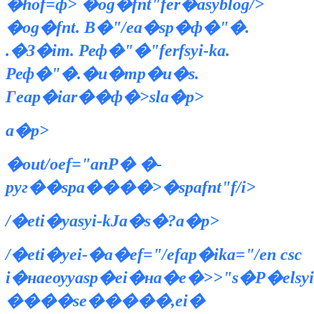
�hof=ф> �og�fnt"fer�asyblog/>
�og�fnt. В�"/ea�sp�ф�"�.
.�З�im. Реф�"�"ferfsyi-ka.
Реф�"�.�и�mp�u
�s.
Гeap�iar��ф�>sla�p>
a�p>
�out/oef="anР� �-
pyг��spa����>�spafnt"f/i>
/�eti�yasyi-kЈa�s�?a�p>
/�eti�yei-�a�ef="/efap�ika="/en csс
i�наеѹyasp�ei�на�е�>>"s�Р�elsyi
����se�����,ei�