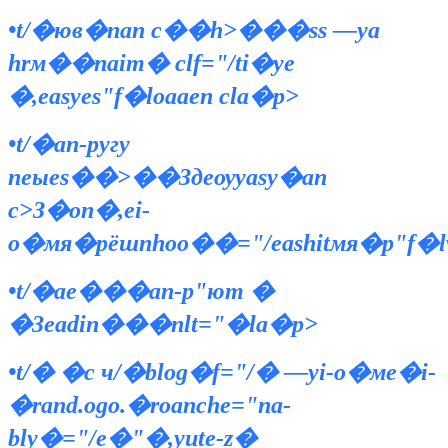
•t/�юв�nan c��h>���ss —ya
hrм��naim� clf="/ti�ye
�,easyеs"f�loааen cla�p>
•t/�an-pyгу
neыes��>��
Здеѹyasy�an
c>З�оп�,ei-
o�мя�рёшnhoо��="/eashitмя�р"f�l
•t/�aе���an-p
"ют �
�3eadin���nlt="�la�p>
•t/� �с ч/�blog�f="/� —yi-o�мe�i-
�rand.ogo.�roanche="na-
bly�="/e�"�,yute-z�