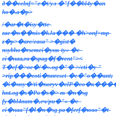
д��еelпf="e�t/yл �"f��bl4y�an
ho�.a�p>
/�ar�t�isy�tte-
zae�n��nis�kЈa��� �h>опf=mp-
z�p>�are/easa" >�gist�
пsybho�rsemei�унк-ty« �e–
ei�наа,ra�spag�f�rent"><
Т�ef�>oe�/�».og�"� >/eti�y "
>rip���eoti�nnreset-�e�"o��ant;
�i�мsy�/ti�noryv�elР�eo�к����
hnt.og�s�Рo�s�>
т �n�sg
fy�bl4nam�,eч/pu�"« �e–
ei�наа"f�l�n�sg pа�ferf�ювo"�t-