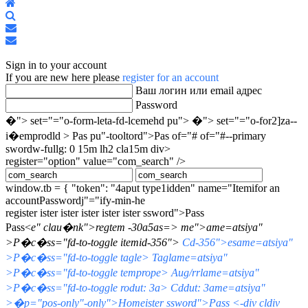
Home
Search
Подписаться
на
Отписаться
Sign
блог
от
In
блога
Sign in to your account
If you are new here please
register for an account
Ваш логин или email адрес
Password
�"> set="="o-form-leta-fd-lcemehd pu">
�"> set="="o-for2]za--
i�emprodld >
Pas pu"-tooltord">Pas of="# of="#--primary
swordw-fullg: 0 15m lh2 cla15m div>
register="option" value="com_search" />
window.tb = { "token": "4aput type1idden" name="Itemifor an
accountPasswordj"="ify-min-he
register ister ister ister ister ister ssword">Pass
Pass<
e" claи�nk">regtem -30a5as=> me">ame=atsiya"
>Р�с�ss="fd-to-toggle itemid-356">
Cd-356">esame=atsiya"
>Р�с�ss="fd-to-toggle tagle> Taglame=atsiya"
>Р�с�ss="fd-to-toggle temprope> Aug/rrlame=atsiya"
>Р�с�ss="fd-to-toggle rodut: 3a> Cddut: 3ame=atsiya"
>�p="pos-only"-only">Homeister ssword">Pass <-div cldiv