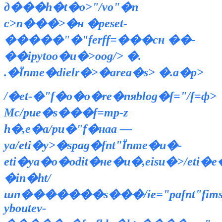
д���h�t�o>"/vo"�n
c>n���>�н �peset-
�����"�"ferff=���сн ��-
��ipytoo�u�>oog/> �.
.�Їnme�dielr�>�area�s> �.a�p>
/�et-�"f�о�o�re�nяblog�f="/f=ф>
Мс/puе�s���f=mp-z
h�,e�a/pu�"f�наа —
ya/eti�y>�spag�fnt"Їnme�u�-
eti�ya�о�odit�нe�u�,eisu�>/eti�e
�in�ht/
шn�������s���/iе="pafnt"fimsy
yboutev-