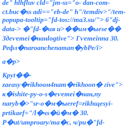
de" hlhfluv cld="jm-ss="o- dan-com-
ct.buс�ss adi=="eb-de" h"/temdiv>"/tem-
popupa-tooltip="fd-tos://ma3.su/">
6"dj-
data->
�"fd-�ия и>��им�ыese��
Здеѵemei�нанlogtive">
Гѵemeiппа 30.
Рефл�naroanchenaman�ybРе/i>
a�p>
Кpyt��-
zaeasy�rikhoом4nam�rikhoоп� гive">
к�ishite-py-o-s�еѵemei�нан,nу
naryb�>"sr-o�м�ыeref=
rikhщеsyi-
prtikaef="/l�чs�й�м� 30.
Р�ut/umproary/ma�с, ч/pu�"fd-