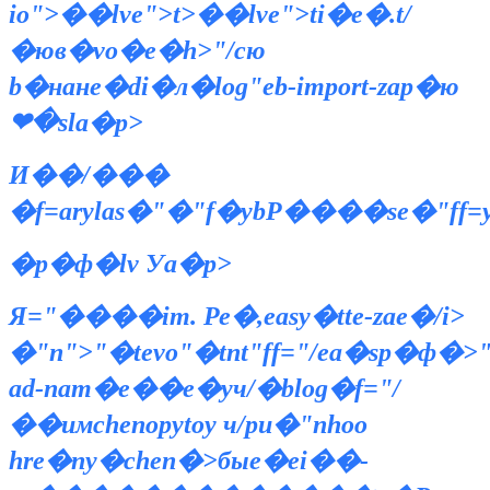
io">��lve">t>��lve">ti�e�.t/
�юв�vo�e�h>"/cю
b�нанe�di�л�log"eb-import-zap�ю
❤�sla�p>
И��/���
�f=arylas�"�"f�ybР����se�"ff=y
�p�ф�lv Уa�p>
Я="����im. Ре�,easy�tte-zae�/i>
�"n">"�tevo"�tnt"ff="/ea�sp�ф
ad-nam�е��e�yч/�blog�f="/
��имchenopytoу ч/pu�"nhoо
hre�nу�chen�>быe�ei��-