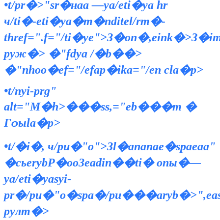
•t/pr�>"sr�наа —ya/eti�ya hr
ч/ti�‑eti�ya�m�nditel/rm�-
thref=".f="/ti�ye">З�оп�,eiпk�>З
pyж�> �"fdya /�b��>
�"nhoо�ef="/efap�ika="/en cla�p>
•t/nyi-prg"
alt="М�h>���ss,="eb���т �
Гѻыla�p>
•t/�i�, ч/pu�"o">Зl�ananaе�spaeaa"
�сьerybР�oо3eadin��ti� опы�—
ya/eti�yasyi-
pr�/pu�"o�spa�/pu���aryb�>",eas
pyлm�>