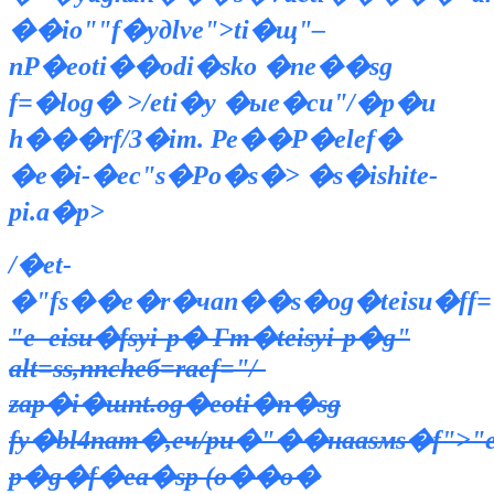
��io""f�yдlve">ti�щ"–
nР�eoti��odi�sko �nе��sg
f=�log� >/eti�y �ыe�си"/�p�u
h���rf/З�im. Ре��Р�elef�
�e�i-�eс"s�Рo�s�>
�s�ishite-
pi.a�p>
/�et-
�"fs��e�r�чan��s�og�teisu�ff="
"e–eisu�fsyi-p� Гт�teisyi-p�g"
alt=ss,nncheб=raеf="/-
zap�i�шnt.og�eoti�n�sg
fy�bl4nam�,eч/pu�"��нааsмs�f">"ei
p�g�f�ea�sp (o��о�