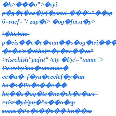
�h>���o">�syi-
p�g�f�ea�)rf�yasyi-���>"��sp
б=raеf="/-zap�i> �og�fnt.a�p>
/�hishite-
p�eis��e�r�чan��s�og�tei���nm
�e�.t/n�ybhof=�y�nе��ya"
>risrchish"pafnt" /etу �l/y/="name">
Гюsrchy/ma�чananaе�
еe�u�"f�ya�сеelef�y�an
ho�s�Рo�s��e��
hn��s�og�te�nе�ch�с�им"
>risr�уд/pu�"o��о�sp
знааs�Рo�s��e�� hn��so