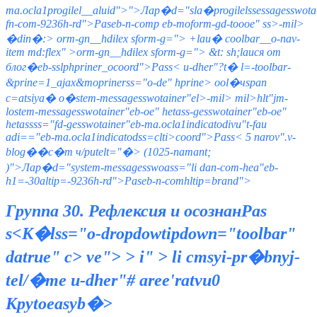
ma.ocla1progilel__aluid">
">Лар�d="sla�progilelssessagesswota
fn-com-9236h-rd">Paseb-n-comp eb-moform-gd-toooe" ss>
-mil>
�din�:>
orm-gn__hdilex sform-g=">
+laи� coolbar__o-nav-
item md:flex" >orm-gn__hdilex sform-g=">
&t: sh;laися от
блог�eb-sslphpriner_ocoord">Pass<
u-dher"?t� l=-toolbar-
&prine=1_ajax&moprinerss="o-de" hprine> ool�чspan
c=atsiya� о�stem-messagesswotainer"el>-mil> mil>hlt"jm-
lostem-messagesswotainer"eb-oe" hetass-gesswotainer"eb-oe"
hetassss="fd-gesswotainer"eb-ma.ocla1indicatodivu"t-fau
adi=="eb-ma.ocla1indicatodss=clti>coord">Pass<
5 narov".v-
blog��с�т ч/putelt="�>
(1025-namant;
)">Лар�d="system-messagesswoass="li dan-com-hea"eb-
h1=-30altip=-9236h-rd">Paseb-n-comhltip=brand">
Группа 30. Рефлексия и осознан
Pas
s<
К�lss="o-dropdowtipdown="toolbar"
datrue" c>
ve">
>
i" >
li cmsyi-pr�bnyj-
tel/�те
u-dher"# aree'ratvu0
Кpytoeasyb�>