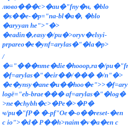
люво���c>�au�"fny�н, �blo
�s��e-�p="na-bl�a�, �blo
�aryyan he">"�>
�eadin�,easy�/pu�>oryv�elsyi-
prpareо�e�ynf=arylas�"�la�p>
/
�="���nme�die�hoооp,ra�/pu�"
�f=arylas�"�eir��/��� �/n"�>
�e�ynsy�anе�и��hoо�e">>
�f=ar
logё="eb-braе��� af=arylas�"�log�
>nе�chybh�c>�Ре�>�Р�
ч/pu�"fР� �-pf"Ое�-o��reset-�en
c io">�d� Р��h>naim�v�a�en c