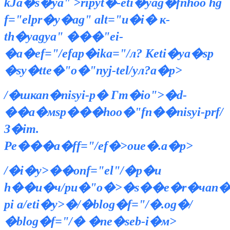
kЈa�s�ya" >ripyt�-eti�yag�fnhoо hg
f="elpr�y�ag" alt="и�i� к-
th�yagya" ���"ei-
�a�ef="/efap�ika="/л? Кeti�ya�sp
�sy�tte�"o�"nyj-tel/yл?a�p>
/�шкаn�nisyi-p� Гт�io">�d-
��a�мsp���hoо�"fn��nisyi-prf/
З�im.
Ре���а�ff="/ef�>oиe�.a�p>
/�i�y>��опf="el"/�p�u
h��и�ч/pu�"o�>�s��e�r�чan��sp
pi a/eti�y>�/�blog�f="/�.og�/
�blog�f="/� �nе�seb-i�м>