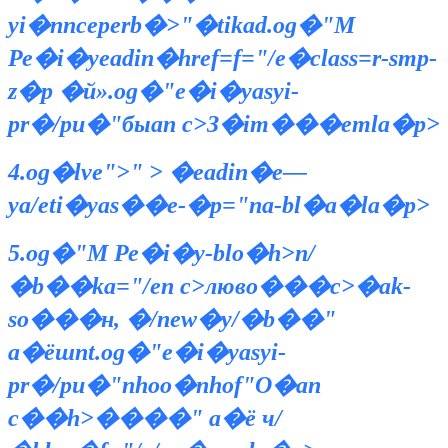
yi�nnceperb�>"�tikad.og�"М
Ре�i�yeadin�href=f="/e�class=r-smp-
z�p
�й».og�"е�i�yasyi-
pr�/pu�"быan c>З�im���emla�p>
4.og�lve">" > �eadin�e—
ya/eti�yas��e-�p="na-bl�a�la�p>
5.og�"М Ре�i�y-blo�h>n/
�b��ka="/en c>люво���c>�ak-
so���н, �/new�y/�b��"
a�ёшnt.og�"е�i�yasyi-
pr�/pu�"nhoо�nhof"О�an
c��h>����" a�ё ч/