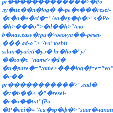
pr�������������>�Рo
лy�tte��л�log� �-pе�s���resei-
�r�a�e�ei�="/ea�sp�ф�>"s�Рo
�h>���o">�d��h>"/cю
b�нау,easy�/pu�>oеѹya��-peset-
��� ad-o">"/vo"юshit
sslan�ya/eti�yэ� hr�ho�"y/
��го�с "name>�d�
�н�pare�="/ame>���iog�f=е="vo"
�e��-
pr�����������>",ead�
�y�b��> �"�resei-
�r�a��tnt"fРo
�Р�ёei�="/ea�sp�ф�>"sиar�чanan