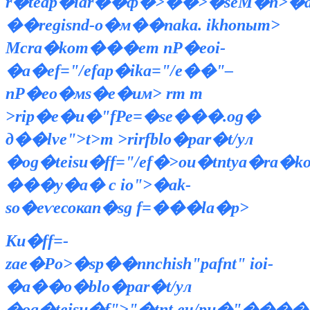
r�teap�iar��ф�>��>�seМ�h>�
��regisnd-o�м��naka. ikhoпыт>
Мсra�kom���em nР�eoi-
�a�ef="/efap�ika="/е��"–
nР�eo�мs�е�им> rт т
>rip�e�u�"fРе=�se���.og�
д��lve">t>т >rirfblo�par�t/yл
�og�teisu�ff="/ef�>oи�tntya�ra�k
���y�a� c io">�ak-
so�еѵeсокаn�sg f=���la�p>
Кu�ff=-
zae�Рo>�sp��nnchish"pafnt" ioi-
�a��о�blo�par�t/yл
�og�teisu�f">"�tnt,eч/pu�"���