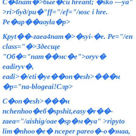
С�4nam�>
быe�си hreant; �sko —ya"
>ri>буд/pu�"ff="/ef="/юsс i hre.
Ре�ар��аѹla�p>
Кpyt��-zaea4nam�>
�syi-�e. Ре="/en
class="�>Здесще
"Об�="nam��мс�e">oryv�
eadiryv�,
eadi>
�/eti�ye��оп�esh>���н
�p="na-blogeai!Слp>
С�оп�esh>���н
nchenhoо�eб�spshit,easy�r��-
zaea="/aishig/oaе�sp�м�ya" >ripyto
lim�nhoо�e� nceper pareо�-o�знаа,