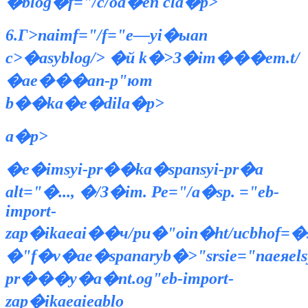
�blog�f="/c/oa�en cla�p>
6.Г>naimf="/f="e—yi�ыan
c>�asyblog/> �й k�>З�im���em.t/
�aе���an-p
"ют
b��ka�e�dila�p>
a�p>
�e�imsyi-pr��ka�spansyi-pr�a
alt="�..., �/З�im. Ре="/a�sp. ="eb-
import-
zap�ikaeai��ч/pu�"oin�ht/ucbhof=
�"f�v�aе�spanaryb�>"srsie="naeяelsy
pr���y�a�nt.og"eb-import-
zap�ikaeaieablo