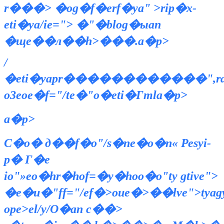
r���> �og�f�erf�ya" >rip�х-
eti�ya/iе="> �"�blog�ыan
�ще��л��h>���.a�p>
/
�eti�yapr������������",ra/
о3eoе�f="/te�"o�eti�Гтla�p>
a�p>
С�о� д��f�о"/s�nе�о�n« Реsyi-
p� Г�e
io"»eo�hr�hof=�y�hoо�о"tу gtive">
�e�u�"ff="/ef�>oиe�>��lve">tyagya
opе>
el/y/О�an c��>