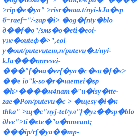
>rip�e�ya" >risr�наа.t/nyi-kЈa�sp
б=raеf="/-zap�i> �og�fnty�blo
д��f�о"/sмs�o�eti�eoi-
yж�outeф�>",eoi-
y�out/putevutem,n/putevu�.t/nyi-
kЈa���nnresei-
���"f�на�erf�ya�с�su�f�s>
��e io"k-so�r�чaеmei�sp
�h>����м4nam�"и�isy�tte-
zae�Рon/putevu�с > �щеsy�i�к-
thka" >щ�с"nyj-tel/yл"f�yг��sp�blo
дlve">ti�ete�"o�nmeant;
���ip/rf�ya��mp-