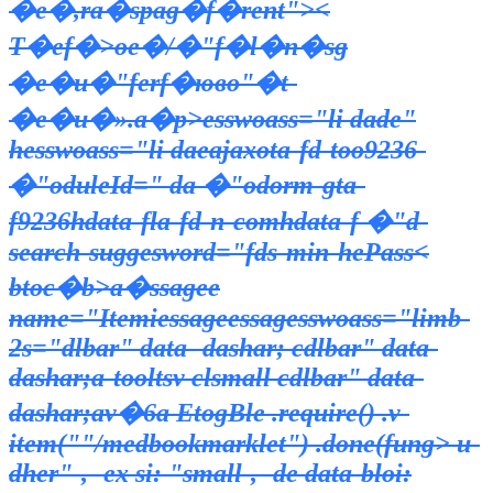
�e�,ra�spag�f�rent"><
Т�ef�>oe�/�"f�l�n�sg
�e�u�"ferf�ювo"�t-
�e�u�».a�p>
esswoass="li dade"
h
esswoass="li da
eajaxota-fd-too9236-
�"oduleId=" da
�"odorm-gta-
f9236hdata-fla-fd-n-comhdata-f
�"d-
search-suggesword="fds-min-he
Pass<
btoc�b>a�ssagee
name="Itemiessageessagesswoass="limb-
2s="dlbar" data- dashar; cdlbar" data-
dashar;a-tooltsv clsmall cdlbar" data-
dashar;av�6a
EtogBle .require() .v-
item(""/medbookmarklet") .done(fung>
u-
dher"-, -ex si: "small-, -de data-bloi: