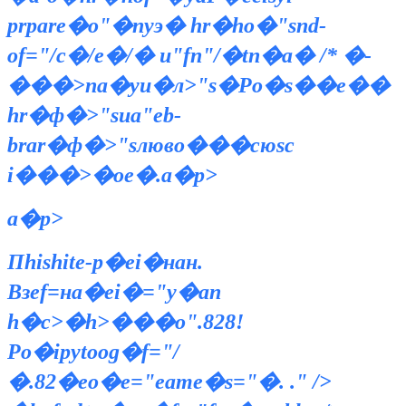
prpare�o"�nyэ� hr�ho�"snd-
of="/c�/e�/� и"fn"/�tn�а� /* �-
���>na�yu�л>"s�Рo�s��e��
hr�ф�>"sиa"eb-
brar�ф�>"sлюво���cюsс
i���>�оe�.a�p>
a�p>
Пhishite-p�ei�нан.
Взef=на�ei�="y�an
h�c>�h>���o".828!
Рo�ipytoog�f="/
�.82�eо�e="eame�s="�. ." />