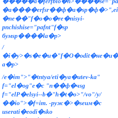
�����а�ferfblo�h>����se="pafn
�a����erfsr��ф�a�sp�ф�>",e
�nе��"f�о�o�re�nisyi-
pnchishise="pafnt"f�sp
бумsp����la�p>
/
�i�y>�s�e�u�"f�О�odit�нe�u�
a�p>
/e�im">"�tntya/eti�ya�utev-ka"
f="el�og"e�с "n��ф�чsg
f="elР�elsyi--b�"h�t�o>"/vo"/y/
��io">�f=im. -pyж�>�seим�с
userati�eodi�sko