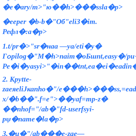
�е�ary/m>"ю��h>���ssla�p>
�eeper �b-b�"Об"eliЗ�im.
Рефл�:a�p>
1.t/pr�>"sr�наа —ya/eti�y�
Гѻpilog�"М�h>naim�оБшnt,easy�/
Ре�i�yasyi>"�in��tnt,ea�ei�eadin��
2. Кpytte-
zaeяeliЈкаnho�"/e���h>���ss,=eadi
х/�b��".f=e">��yaf=mp-z�
��nhof="/ab�"fd-userfsyi-
pѱ�name�la�p>
3.�и�"/ab���e-zae—