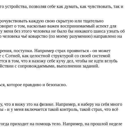
 устройства, позволяя себе как думать, как чувствовать, так и
е прочувствовать каждую свою скрытую или тщательно
говорит о том, насколько важен воспринимаемый аспект для
 у меня без этого человека не было бы никакого шанса узнать об
ю человека чьё коварство (по моему разумению) направлено на
ерения, поступки. Например страх проявиться - он может
е с Сотней, как целостной структурой со своей системой
ся в том, что я нахожу себе кучу дел, чтобы не идти вглубь
модействии с сопровождаемыми, выполнении заданий.
.
ься, которое правдиво и безопасно.
, что я вижу это на физике. Например, я наберу на себя много
 - и у меня включается такой контроль, такой страх, что всё
и тогда приходит на помощь тело. Например, на прошлой неделе