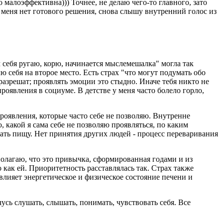
но малоэффективна))) Точнее, не делаю чего-то главного, зато
 меня нет готового решения, снова слышу внутренний голос из
 себя ругаю, корю, начинается мыслемешалка" могла так
ю себя на второе место. Есть страх "что могут подумать обо
 разрешат; проявлять эмоции это стыдно. Иначе тебя никто не
роявления в социуме. В детстве у меня часто болело горло,
проявления, которые часто себе не позволяю. Внутренне
 какой я сама себе не позволяю проявляться, по каким
вать пищу. Нет принятия других людей - процесс переваривания
олагаю, что это привычка, сформированная годами и из
 как ей. Приоритетность расставлялась так. Страх также
 влияет энергетическое и физическое состояние печени и
усь слушать, слышать, понимать, чувствовать себя. Все