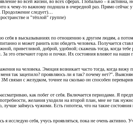
оявление во всей жизни, во всех сферах. Глобально – я активна, 
что к чему-то важному подошла в очередной раз. Прямо сейчас у
чу. Продолжение следует)…
пространстве и "тёплой" группе)
ваю себя в высказываниях по отношению к другим людям, а потом
спитанно и может ранить или обидеть человека. Получается ставл
ежной, приветливой, доброй, удобной; скажешь тогда, когда тебе
 За это отвечают горло и почки. Их состояния влияют на наши п
ажения на человека. Эмоция возникает часто тогда, когда вижу 
еня так зацепило? проявляюсь ли я так? почему нет?". Выясняю,
ЗМ связан с желудком, точнее на сколько он способен перевари
ссматриваю, как побег от себя. Включается периодами. Я предп
 потребности, желания уходили на второй план, мне не так нужно
о, лучше займусь чужими. Есть гипотеза, что на такие состояния
 я исследую себя, учусь проявляться, пока не очень активно. Уч