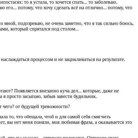
остасях: то я устала, то хочется спать... то заболеваю.
го... потому, что хочу сделать всё на отлично... потому, что
о мной, подозреваю, не очень заметно, что я так сильно боюсь,
зами, который спрятался под столом...
, наслаждаться процессом и не зацикливаться на результате.
тают? Появляется внезапно куча дел... которые, даже не
а я просто засыпаю, забыв завести будильник.
 от чего? от будущей тревожности?
ла то, что обещала, чтоб и для самой себя смягчить
нет, вы нет меня поняли, моя любимая фраза, а оказывается это
ай, что ты сказала... отрицаю подсказки. Отрицаю свою