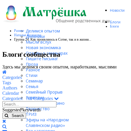
Новости
Блоги
Блоги
Делимся опытом
Разное
Наталья Волохова
Дневники
Группа 24. Как проявляюсь в Сотне, так и в жизни...
Мысли вслух
Новая экономика
Отзывы о семинарах
Блоги сообщества
Пишите письма!
Проза
Здесь мы делимся своим опытом, наработками, мыслями
Разное
Home
Стихи
Categories
Семинар
Tags
Семья
Authors
Семейный Прорыв
Calendar
Развитие
Categories:
All Categories
Родительское кино
Search...
Творчество
Suggested keywords
ТРИЗ
Search
Эфиры на «Народном
x
Славянском радио»
Search
Все категории