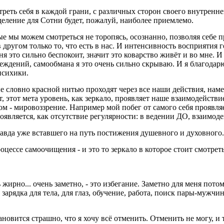
еть себя в каждой грани, с различных сторон своего внутреннего
деление для Сотни будет, пожалуй, наиболее приемлемо.
рые мы можем смотреться не торопясь, осознанно, позволяя себ
другом только то, что есть в нас. И интенсивность восприятия 
ня это сильно беспокоит, значит это коварство живёт и во мне. И
беждений, самообмана я это очень сильно скрываю. И я благодар
 психики.
ые словно красной нитью проходят через все наши действия, нам
 этот мета уровень, как зеркало, проявляет наше взаимодействи
м - мировоззрение. Например мой побег от самого себя проявляет
 проявляется, как отсутствие регулярности: в ведении ДО, взаи
равда уже вставшего на путь постижения душевного и духовного
роцессе самоочищения - и это то зеркало в которое стоит смотрет
рно... очень заметно, - это избегание. Заметно для меня потому
арядка для тела, для глаз, обучение, работа, поиск пары-мужчины
тановится страшно, что я хочу всё отменить. Отменить не могу, 