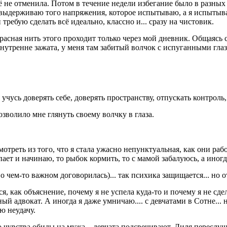
ё не отменила. Потом в течение недели избегание было в разных ип
выдерживаю того напряжения, которое испытываю, а я испытываю е
 требую сделать всё идеально, классно и... сразу на чистовик.
расная нить этого проходит только через мой дневник. Общаясь с
 внутренне зажата, у меня там забитый волчок с испуганными гла
учусь доверять себе, доверять пространству, отпускать контроль
зволило мне глянуть своему волчку в глаза.
треть из того, что я стала ужасно непунктуальная, как они рабо
ет и начинаю, то рыбок кормить, то с мамой забалуюсь, а иногд
 о чем-то важном договорилась)... так психика защищается... но
как объяснение, почему я не успела куда-то и почему я не сдела
ный адвокат. А иногда я даже умничаю.... с девчатами в Сотне... 
ю неудачу.
 чувства обиды на мужа... девчата подсвечивают, Лиля переслуш