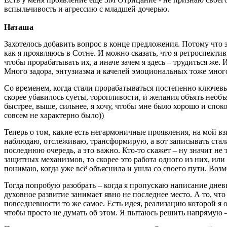
вспыльчивость и агрессию с младшей дочерью.
Наташа
Захотелось добавить вопрос в конце предложения. Потому что 
как я проявляюсь в Сотне. И можно сказать, что я ретроспекти
чтобы прорабатывать их, а иначе зачем я здесь – трудиться же.
Много задора, энтузиазма и качелей эмоциональных тоже много. 
Со временем, когда стали прорабатываться постепенно ключевые
скорее убавилось суеты, торопливости, и желания объять необъят
быстрее, выше, сильнее, я хочу, чтобы мне было хорошо и спок
совсем не характерно было))
Теперь о том, какие есть негармоничные проявления, на мой вз
наблюдаю, отслеживаю, трансформирую, а вот записывать стала л
последнюю очередь, а это важно. Кто-то скажет – ну значит не т
защитных механизмов, то скорее это работа одного из них, или
понимаю, когда уже всё объяснила и ушла со своего пути. Возмо
Тогда попробую разобрать – когда я пропускаю написание дневн
духовное развитие занимает явно не последнее место. А то, чт
повседневности то же самое. Есть идея, реализацию которой я 
чтобы просто не думать об этом. Я пытаюсь решить напрямую – 