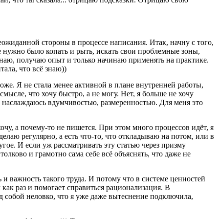
еожиданной стороны в процессе написания. Итак, начну с того,
не нужно было копать и рыть, искать свои проблемные зоны,
ю знаю, получаю опыт и только начинаю применять на практике.
тала, что всё знаю))
оже. Я не стала менее активной в плане внутренней работы,
смысле, что хочу быстро, а не могу. Нет, я больше не хочу
ю и наслаждаюсь вдумчивостью, размеренностью. Для меня это
очу, а почему-то не пишется. При этом много процессов идёт, я
елаю регулярно, а есть что-то, что откладываю на потом, или в
ругое. И если уж рассматривать эту статью через призму
толково и грамотно сама себе всё объяснять, что даже не
 и важность такого труда. И потому что в системе ценностей
м как раз и помогает справиться рационализация. В
д собой неловко, что я уже даже вытеснение подключила,