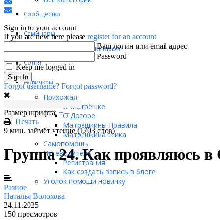
Подписаться
на
Отписаться
Сообщество
Sign
блог
от
In
блога
Sign in to your account
Семинары
If you are new here please
register for an account
Ваш логин или email адрес
Материалы семинаров
Password
Сотня
Keep me logged in
Sign In
Новичкам
Forgot username?
Forgot password?
Прихожая
О Матрёшке
Размер шрифта:
+
–
О Дозоре
Печать
Матрёшкины Правила
9 мин. займёт чтение
(1703 слов)
Матрёшкина этика
Самопомощь
Группа 24. Как проявляюсь в С
Путеводитель
Регистрация
Как создать запись в блоге
Уголок помощи новичку
Разное
Наталья Волохова
24.11.2025
150 просмотров