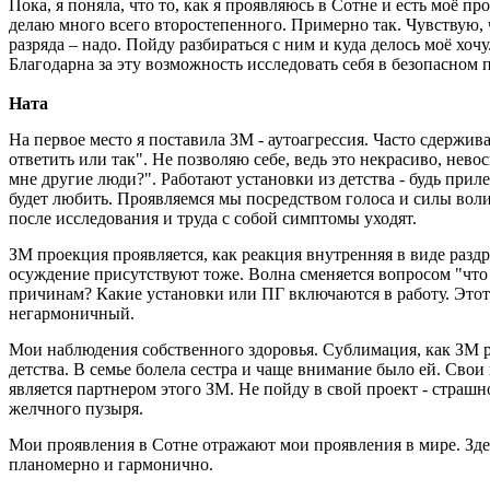
Пока, я поняла, что то, как я проявляюсь в Сотне и есть моё пр
делаю много всего второстепенного. Примерно так. Чувствую, 
разряда – надо. Пойду разбираться с ним и куда делось моё хо
Благодарна за эту возможность исследовать себя в безопасном 
Ната
На первое место я поставила ЗМ - аутоагрессия. Часто сдержи
ответить или так". Не позволяю себе, ведь это некрасиво, нево
мне другие люди?". Работают установки из детства - будь прил
будет любить. Проявляемся мы посредством голоса и силы воли.
после исследования и труда с собой симптомы уходят.
ЗМ проекция проявляется, как реакция внутренняя в виде раздр
осуждение присутствуют тоже. Волна сменяется вопросом "что м
причинам? Какие установки или ПГ включаются в работу. Этот 
негармоничный.
Мои наблюдения собственного здоровья. Сублимация, как ЗМ ра
детства. В семье болела сестра и чаще внимание было ей. Свои
является партнером этого ЗМ. Не пойду в свой проект - страшн
желчного пузыря.
Мои проявления в Сотне отражают мои проявления в мире. Здесь
планомерно и гармонично.