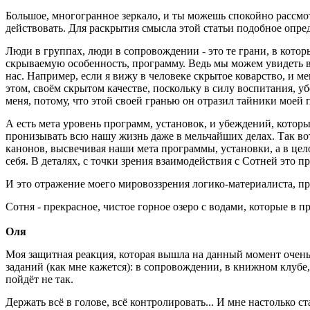
Большое, многогранное зеркало, и ты можешь спокойно рассмотр
действовать. Для раскрытия смысла этой статьи подобное опре
Люди в группах, люди в сопровождении - это те грани, в кото
скрываемую особенность, программу. Ведь мы можем увидеть в 
нас. Например, если я вижу в человеке скрытое коварство, и ме
этом, своём скрытом качестве, поскольку в силу воспитания, у
меня, потому, что этой своей гранью он отразил тайники моей
А есть мета уровень программ, установок, и убеждений, котор
пронизывать всю нашу жизнь даже в мельчайших делах. Так вот,
канонов, высвечивая наши мета программы, установки, а в цело
себя. В деталях, с точки зрения взаимодействия с Сотней это
И это отражение моего мировоззрения логико-материалиста, п
Сотня - прекрасное, чистое горное озеро с водами, которые в п
Оля
Моя защитная реакция, которая вышла на данный момент очень жи
заданий (как мне кажется): в сопровождении, в книжном клубе, з
пойдёт не так.
Держать всё в голове, всё контролировать... И мне настолько с