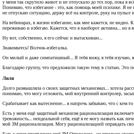
у меня так скрутило живот и не отпускало до тех пор, пока я вс
Понимаю, что избегание - это, как помощь моей психике. Я не 
не отпускаю ситуацию, держу всё на контроле, руку на пульсе и
На вебинарах, в жизни избегание, как мне кажется, не видно. К
переживаю и избегаю. Кажется, что я наоборот активна... но я
Ну вот, собственно, я его сейчас и вытаскиваю...
Знакомьтесь! Волчок-избегалка.
Он милый и даже симпатишный... Я тебя вижу, я тебя изучаю, я 
Благодарю группу, что предложили такую тему в статью. Это по
Лиля
Долго размышляла о своих защитных механизмах... хотела рассмо
понимаю, что могу отложить, мой внутренний контролер, засыпа
Срабатывает как вытеснение... я напрочь забываю, что с кем-то
Есть у меня ещё защитный механизм рационализация включается, 
тревожность... неидеальной себя, ещё я ее могу назвать как лич
мой ЗМ рационализация. Могу рационализацией оправдать сво
Есть у меня проявление ещё ЗМ Отрицание - не признаю своего