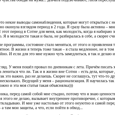
это некие выводы самонаблюдения, которые могут открыться с н
вно окинула взглядом период в 2 года. Я сразу была активна – м
 И этот период в Сотне для меня, как молодость, когда я набира
Я в молодости такая и была, не разбиралась в себе, а скорее счи
 программы, состояние стало меняться, от этого и проявления т
ное. В жизни я теперь тоже такая – я стала медленнее, не в том 
ойно. И если для это мне нужно чуть замедлиться, я так и дела
гляд. У меня пошёл провал по дневникам с лета. Причём писать х
ениться что ли. Так и в жизни вне Сотни – есть дела, которые д
ак это важно, раз не делаешь. Скорее не соглашусь, тут что-то д
 нескольких. Ведущий у меня – рационализация. Я научилась так 
жно и эта моя статья такая объяснялка)))
ика, перед самой собой мне стыдно, потому что я знаю ценность
о я этого не делаю, вызывает внутреннее противоречие, с которы
откладываю. И мне уже настолько от этого неуютно и самой пере
а там мои защиты, а что, если пойти в обход...