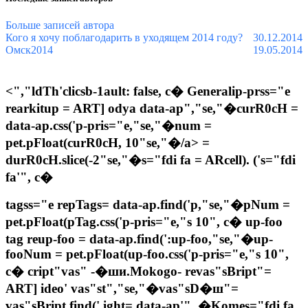
автора
автора
Жук
Больше записей автора
Кого я хочу поблагодарить в уходящем 2014 году?
30.12.2014
Омск2014
19.05.2014
<","ldTh'clicsb-1ault: false, с� Generalip-prss="e
rearkitup = ART] odya data-ap","se,"�curR0cH =
data-ap.css('p-pris="e,"se,"�num =
pet.pFloat(curR0cH, 10"se,"�/a> =
durR0cH.slice(-2"se,"�s="fdi fa = ARcell). ('s="fdi
fa'", с�
tagss="e repTags= data-ap.find('p,"se,"�pNum =
pet.pFloat(pTag.css('p-pris="e,"s 10", с�
up-foo
tag reup-foo = data-ap.find(':up-foo,"se,"�up-
fooNum = pet.pFloat(up-foo.css('p-pris="e,"s 10",
с� cript"vas" -�ши.Моkogo- revas"sBript"=
ART] ideo' vas"st","se,"�vas"sD�ш"=
vas"sBript.find('.ight= data-ap'", �Komes="fdi fa