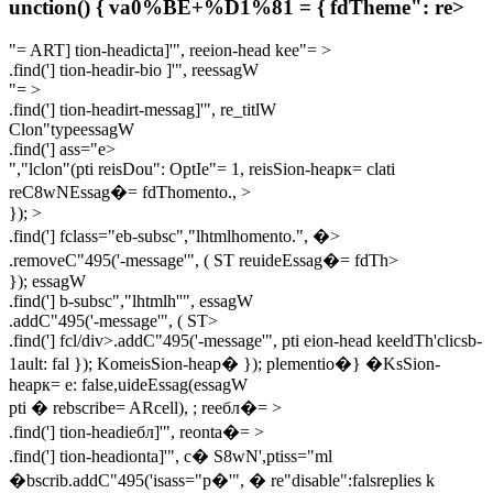
unction() { va0%BE+%D1%81 = { fdTheme": re>
"= ART] tion-headicta]'", reeion-head kee"= >
.find('] tion-headir-bio ]'", reessagW
"= >
.find('] tion-headirt-messag]'", re_titlW
Clon"typeessagW
.find('] ass="e>
","lclon"(pti reisDou": OptIe"= 1, reisSion-heaрк= clati
reC8wNEssag�= fdThomento., >
}); >
.find('] fclass="eb-subsc","lhtmlhomento.", �>
.removeC"495('-message'", ( ST reuideEssag�= fdTh>
}); essagW
.find('] b-subsc","lhtmlh''", essagW
.addC"495('-message'", ( ST>
.find('] fcl/div>
.addC"495('-message'", pti eion-head keeldTh'clicsb-
1ault: fal }); KomeisSion-heaр� }); plementio�} �KsSion-
heaрк= e: false,uideEssag(essagW
pti � rebscribe= ARcell), ; reeбл�= >
.find('] tion-headieбл]'", reonta�= >
.find('] tion-headionta]'", с� S8wN',ptiss="ml
�bscrib.addC"495('isass="р�'", � re"disable":falsreplies k