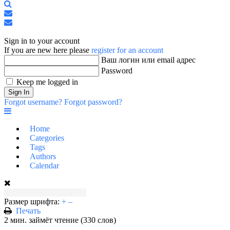
Search
Подписаться
на
Отписаться
Sign
блог
от
In
блога
Sign in to your account
If you are new here please
register for an account
Ваш логин или email адрес
Password
Keep me logged in
Sign In
Forgot username?
Forgot password?
Home
Categories
Tags
Authors
Calendar
Размер шрифта:
+
–
Печать
2 мин. займёт чтение
(330 слов)