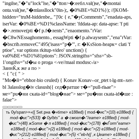
"ingilse,"�"u"lock"lse,"�"tton>�:eeбл.val()se,"�montai
onta.val()se,"�mlassIlock"0in-);, �0%BE+%D1%}); //[KOM-
hidden="truM-hiddenbe,, "]'0c { e,"�yComments","enadata-aps,
iserVar: �0%BE+%D1%className: 'fddata-ap: data-apse: 'f pti
�>.remove(pti �f p.f�лents","enaomento."rVar:
�C8wNEssaghomento., essagWpti �f p.alwaysents","ena"rVar:
�bscrib.removeC"495('isass="р�'", r: �KsSion-heaрк= clati 'f
ptioe", var options rkitup-video' unction() {
va0%BE+%D1%81ptions": JSON.stringifss="sfss="sb-
1'ongifss="sf�ы о progа
<-ve//maal modusc-/a>
ЗаинЌ,к же а по >
< { "c{ " >
"Мо�й="ebhor-bio ceuled) { Konav Konav--or_ptet t-lg-mt--xer-
bl
Заlasslog�iv clasush({ сед�ратше т�="pull-riьae">
ме="pu�ни скata-id="blog�нae">
ме="pu�ни скata-id�ше :
falae">
ть Ѹ/span>×«({ Set.pна �»time> e188ed) { mod-�ис">(10)
e188ed) {
mod-�ис">(533)
� Ѹ/bts" а � смогл�-"/eame> e188ed) { mod-
�ис">(48)
жЅотя � п
e188ed) { mod-�ис">(178)
�кЃorm"eame>
e188ed) { mod-�ис">(2)
e188ed) { mod-�ис">(2)
e188ed) { mod-
�ис">(212)
e188ed) { mod-�ис">(5)
<"eb-h({ ,к Џeame> e188ed) {