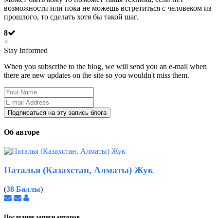
возможности или пока не можешь встретиться с человеком из
прошлого, то сделать хотя бы такой шаг.
8
×
Stay Informed
When you subscribe to the blog, we will send you an e-mail when
there are new updates on the site so you wouldn't miss them.
Your
Name
E-
mail
Подписаться на эту запись блога
Address
Об авторе
Наталья (Казахстан, Алматы) Жук
(
38 Баллы
)
Подписаться
Отписаться
Наталья
на
от
(Казахстан,
обновление
обновления
Алматы)
Последние записи авторов