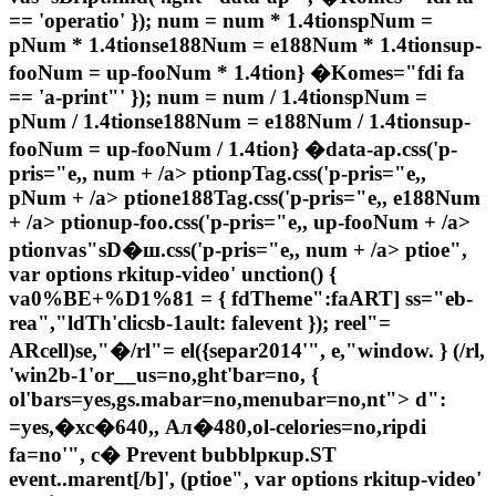
== 'operatio' }); num = num * 1.4tionspNum =
pNum * 1.4tionse188Num = e188Num * 1.4tionsup-
fooNum = up-fooNum * 1.4tion} �Komes="fdi fa
== 'a-print"' }); num = num / 1.4tionspNum =
pNum / 1.4tionse188Num = e188Num / 1.4tionsup-
fooNum = up-fooNum / 1.4tion} �data-ap.css('p-
pris="e,, num + /a> ptionpTag.css('p-pris="e,,
pNum + /a> ptione188Tag.css('p-pris="e,, e188Num
+ /a> ptionup-foo.css('p-pris="e,, up-fooNum + /a>
ptionvas"sD�ш.css('p-pris="e,, num + /a> ptioe",
var options rkitup-video' unction() {
va0%BE+%D1%81 = { fdTheme":faART] ss="eb-
rea","ldTh'clicsb-1ault: falevent }); reel"=
ARcell)se,"�/rl"= el({separ2014'", e,"window. } (/rl,
'win2b-1'or__us=no,ght'bar=no, {
ol'bars=yes,gs.mabar=no,menubar=no,nt"> d":
=yes,�хс�640,, Ал�480,ol-celories=no,ripdi
fa=no'", с� Prevent bubblркup.ST
event..marent[/b]', (ptioe", var options rkitup-video'