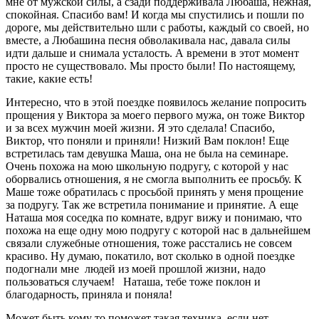
мне от мужской силы, а сзади поддерживала Любаша, нежная,
спокойная. Спасибо вам! И когда мы спустились и пошли по
дороге, мы действительно шли с работы, каждый со своей, но
вместе, а Любашина песня обволакивала нас, давала силы
идти дальше и снимала усталость. А времени в этот момент
просто не существовало. Мы просто были! По настоящему,
такие, какие есть!
Интересно, что в этой поездке появилось желание попросить
прощения у Виктора за моего первого мужа, он тоже Виктор
и за всех мужчин моей жизни. Я это сделала! Спасибо,
Виктор, что поняли и приняли! Низкий Вам поклон! Еще
встретилась там девушка Маша, она не была на семинаре.
Очень похожа на мою школьную подругу, с которой у нас
оборвались отношения, я не смогла выполнить ее просьбу. К
Маше тоже обратилась с просьбой принять у меня прощение
за подругу. Так же встретила понимание и принятие. А еще
Наташа моя соседка по комнате, вдруг вижу и понимаю, что
похожа на еще одну мою подругу с которой нас в дальнейшем
связали служебные отношения, тоже расстались не совсем
красиво. Ну думаю, покатило, вот сколько в одной поездке
подогнали мне людей из моей прошлой жизни, надо
пользоваться случаем! Наташа, тебе тоже поклон и
благодарность, приняла и поняла!
Может быть кому то поможет такая техника, если нет