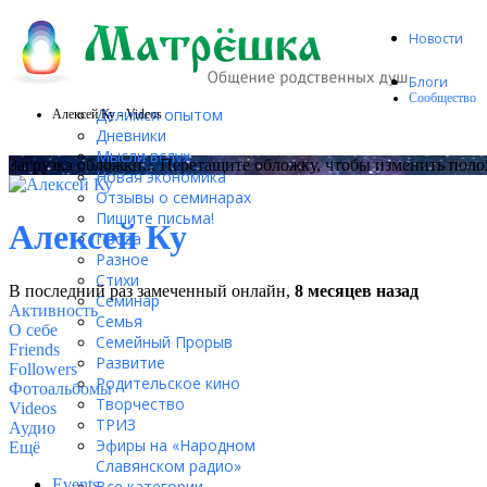
Новости
Блоги
Сообщество
Делимся опытом
Алексей Ку - Videos
Дневники
Мысли вслух
Загрузка обложки...
Перетащите обложку, чтобы изменить пол
Новая экономика
Отзывы о семинарах
Пишите письма!
Алексей Ку
Проза
Разное
Стихи
В последний раз замеченный онлайн,
8 месяцев назад
Семинар
Активность
Семья
О себе
Семейный Прорыв
Friends
Развитие
Followers
Родительское кино
Фотоальбомы
Творчество
Videos
ТРИЗ
Аудио
Эфиры на «Народном
Ещё
Славянском радио»
Events
Все категории