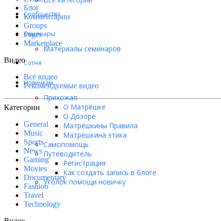
Блог
Сообщество
Комментарии
Groups
Семинары
Pages
Marketplace
Материалы семинаров
Видео
Сотня
Всё видео
Новичкам
Рекомендуемые видео
Прихожая
О Матрёшке
Категории
О Дозоре
General
Матрёшкины Правила
Music
Матрёшкина этика
Sports
Самопомощь
News
Путеводитель
Gaming
Регистрация
Movies
Как создать запись в блоге
Documentary
Уголок помощи новичку
Fashion
Travel
Technology
Видео