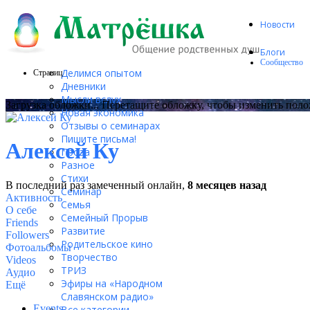
Новости
Блоги
Сообщество
Делимся опытом
Страниц
Дневники
Мысли вслух
Загрузка обложки...
Перетащите обложку, чтобы изменить пол
Новая экономика
Отзывы о семинарах
Пишите письма!
Алексей Ку
Проза
Разное
Стихи
В последний раз замеченный онлайн,
8 месяцев назад
Семинар
Активность
Семья
О себе
Семейный Прорыв
Friends
Развитие
Followers
Родительское кино
Фотоальбомы
Творчество
Videos
ТРИЗ
Аудио
Эфиры на «Народном
Ещё
Славянском радио»
Events
Все категории