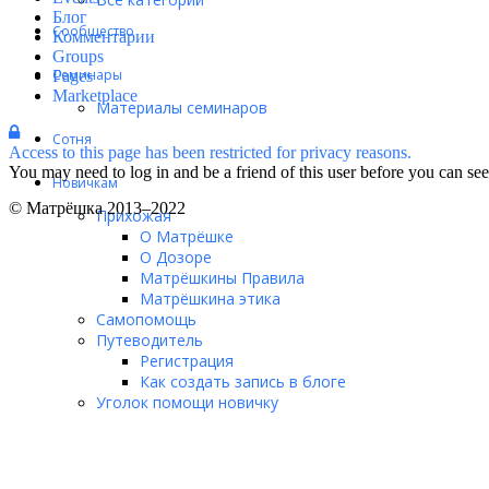
Блог
Сообщество
Комментарии
Groups
Семинары
Pages
Marketplace
Материалы семинаров
Сотня
Access to this page has been restricted for privacy reasons.
You may need to log in and be a friend of this user before you can see 
Новичкам
© Матрёшка 2013–2022
Прихожая
О Матрёшке
О Дозоре
Матрёшкины Правила
Матрёшкина этика
Самопомощь
Путеводитель
Регистрация
Как создать запись в блоге
Уголок помощи новичку