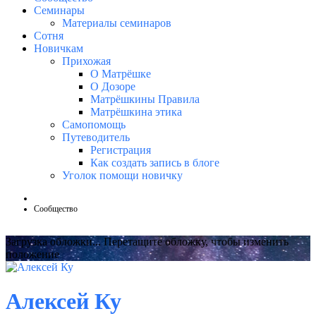
Семинары
Материалы семинаров
Сотня
Новичкам
Прихожая
О Матрёшке
О Дозоре
Матрёшкины Правила
Матрёшкина этика
Самопомощь
Путеводитель
Регистрация
Как создать запись в блоге
Уголок помощи новичку
Сообщество
Загрузка обложки...
Перетащите обложку, чтобы изменить
положение
Алексей Ку