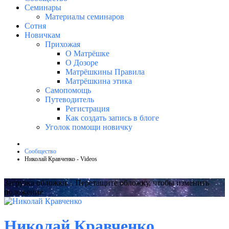
Семинары
Материалы семинаров
Сотня
Новичкам
Прихожая
О Матрёшке
О Дозоре
Матрёшкины Правила
Матрёшкина этика
Самопомощь
Путеводитель
Регистрация
Как создать запись в блоге
Уголок помощи новичку
Сообщество
Николай Кравченко - Videos
Загрузка обложки...
Перетащите обложку, чтобы изменить
положение
Николай Кравченко