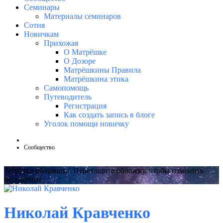
Семинары
Материалы семинаров
Сотня
Новичкам
Прихожая
О Матрёшке
О Дозоре
Матрёшкины Правила
Матрёшкина этика
Самопомощь
Путеводитель
Регистрация
Как создать запись в блоге
Уголок помощи новичку
Сообщество
Загрузка обложки...
Перетащите обложку, чтобы изменить
положение
Николай Кравченко