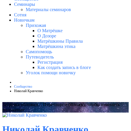
Семинары
Материалы семинаров
Сотня
Новичкам
Прихожая
О Матрёшке
О Дозоре
Матрёшкины Правила
Матрёшкина этика
Самопомощь
Путеводитель
Регистрация
Как создать запись в блоге
Уголок помощи новичку
Сообщество
Николай Кравченко
Загрузка обложки...
Перетащите обложку, чтобы изменить
положение
Николай Кравченко