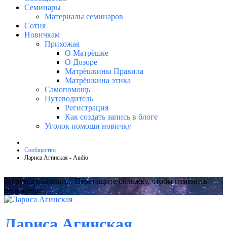
Семинары
Материалы семинаров
Сотня
Новичкам
Прихожая
О Матрёшке
О Дозоре
Матрёшкины Правила
Матрёшкина этика
Самопомощь
Путеводитель
Регистрация
Как создать запись в блоге
Уголок помощи новичку
Сообщество
Лариса Агинская - Audio
Загрузка обложки...
Перетащите обложку, чтобы изменить
положение
Лариса Агинская