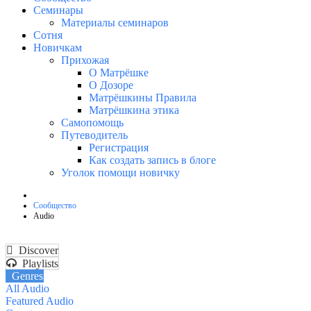
Семинары
Материалы семинаров
Сотня
Новичкам
Прихожая
О Матрёшке
О Дозоре
Матрёшкины Правила
Матрёшкина этика
Самопомощь
Путеводитель
Регистрация
Как создать запись в блоге
Уголок помощи новичку
Сообщество
Audio
Discover
Playlists
Genres
All Audio
Featured Audio