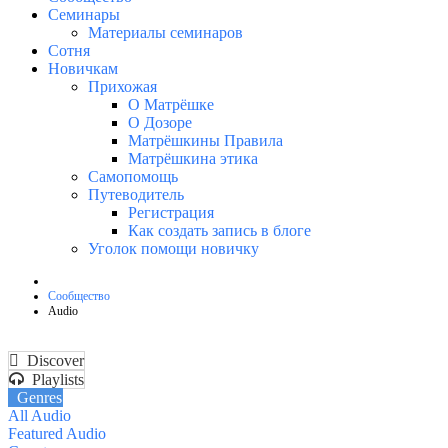
Семинары
Материалы семинаров
Сотня
Новичкам
Прихожая
О Матрёшке
О Дозоре
Матрёшкины Правила
Матрёшкина этика
Самопомощь
Путеводитель
Регистрация
Как создать запись в блоге
Уголок помощи новичку
Сообщество
Audio
Discover
Playlists
Genres
All Audio
Featured Audio