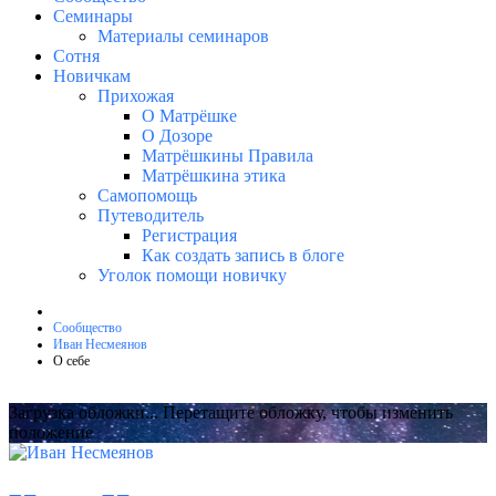
Семинары
Материалы семинаров
Сотня
Новичкам
Прихожая
О Матрёшке
О Дозоре
Матрёшкины Правила
Матрёшкина этика
Самопомощь
Путеводитель
Регистрация
Как создать запись в блоге
Уголок помощи новичку
Сообщество
Иван Несмеянов
О себе
Загрузка обложки...
Перетащите обложку, чтобы изменить
положение