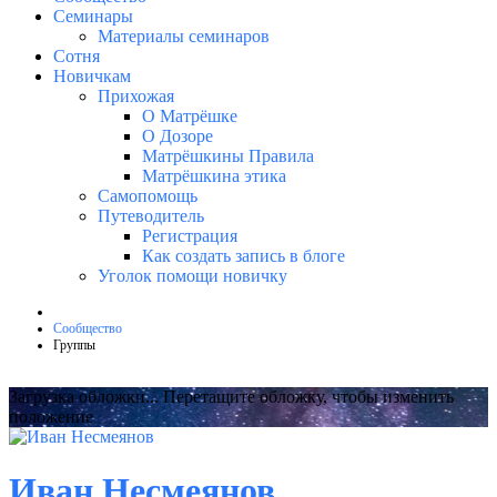
Семинары
Материалы семинаров
Сотня
Новичкам
Прихожая
О Матрёшке
О Дозоре
Матрёшкины Правила
Матрёшкина этика
Самопомощь
Путеводитель
Регистрация
Как создать запись в блоге
Уголок помощи новичку
Сообщество
Группы
Загрузка обложки...
Перетащите обложку, чтобы изменить
положение
Иван Несмеянов