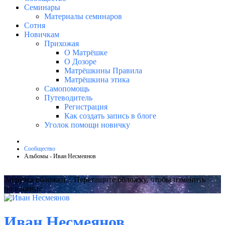
Семинары
Материалы семинаров
Сотня
Новичкам
Прихожая
О Матрёшке
О Дозоре
Матрёшкины Правила
Матрёшкина этика
Самопомощь
Путеводитель
Регистрация
Как создать запись в блоге
Уголок помощи новичку
Сообщество
Альбомы - Иван Несмеянов
Загрузка обложки...
Перетащите обложку, чтобы изменить
положение
Иван Несмеянов