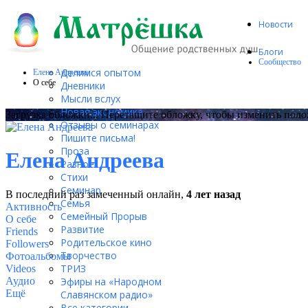
Новости
Блоги
Сообщество
Делимся опытом
Елена Андреева
О себе
Дневники
Мысли вслух
Новая экономика
Загрузка обложки...
Перетащите обложку, чтобы изменить пол
Отзывы о семинарах
Пишите письма!
Проза
Елена Андреева
Разное
Стихи
Семинар
В последний раз замеченный онлайн,
4 лет назад
Семья
Активность
Семейный Прорыв
О себе
Развитие
Friends
Родительское кино
Followers
Творчество
Фотоальбомы
ТРИЗ
Videos
Аудио
Эфиры на «Народном
Ещё
Славянском радио»
Все категории