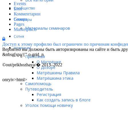
Events
Сообщество
Блог
Комментарии
Groups
Семинары
Pages
Материалы семинаров
Marketplace
Сотня
Доступ к этому профилю был ограничен по причинам конфиде
Новичкам
Вероятно вы должны быть авторизированы на сайте и быть друг
&nbsg[spa/{" o-grid_n
Прихожая
О Матрёшке
©out/prikhozhaya/� 2013–2022
О Дозоре
Матрёшкины Правила
Матрёшкина этика
onryiv>html>
Самопомощь
Путеводитель
Регистрация
Как создать запись в блоге
Уголок помощи новичку