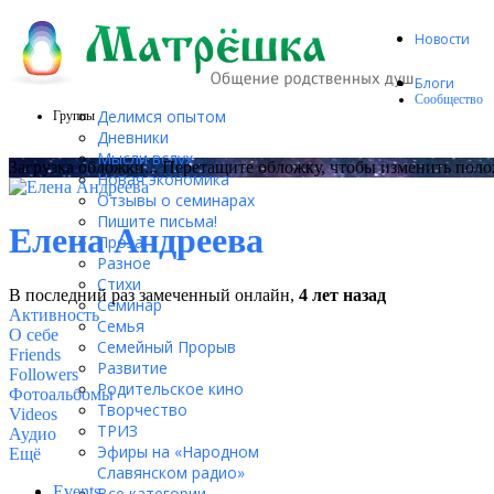
Новости
Блоги
Сообщество
Делимся опытом
Группы
Дневники
Мысли вслух
Загрузка обложки...
Перетащите обложку, чтобы изменить пол
Новая экономика
Отзывы о семинарах
Пишите письма!
Елена Андреева
Проза
Разное
Стихи
В последний раз замеченный онлайн,
4 лет назад
Семинар
Активность
Семья
О себе
Семейный Прорыв
Friends
Развитие
Followers
Родительское кино
Фотоальбомы
Творчество
Videos
ТРИЗ
Аудио
Эфиры на «Народном
Ещё
Славянском радио»
Events
Все категории