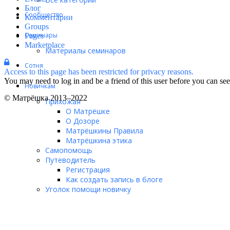
Блог
Сообщество
Комментарии
Groups
Семинары
Pages
Marketplace
Материалы семинаров
Сотня
Access to this page has been restricted for privacy reasons.
You may need to log in and be a friend of this user before you can see 
Новичкам
© Матрёшка 2013–2022
Прихожая
О Матрёшке
О Дозоре
Матрёшкины Правила
Матрёшкина этика
Самопомощь
Путеводитель
Регистрация
Как создать запись в блоге
Уголок помощи новичку