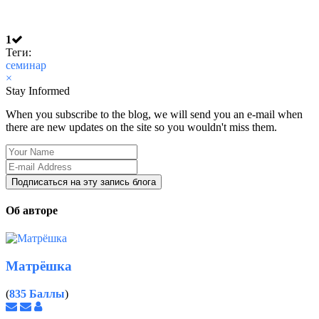
1
Теги:
семинар
×
Stay Informed
When you subscribe to the blog, we will send you an e-mail when
there are new updates on the site so you wouldn't miss them.
Your
Name
E-
mail
Подписаться на эту запись блога
Address
Об авторе
Матрёшка
(
835 Баллы
)
Подписаться
Отписаться
Матрёшка
на
от