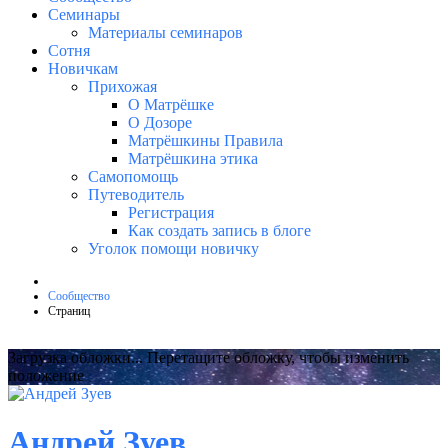
Семинары
Материалы семинаров
Сотня
Новичкам
Прихожая
О Матрёшке
О Дозоре
Матрёшкины Правила
Матрёшкина этика
Самопомощь
Путеводитель
Регистрация
Как создать запись в блоге
Уголок помощи новичку
Сообщество
Страниц
Загрузка обложки...
Перетащите обложку, чтобы изменить
положение
Андрей Зуев