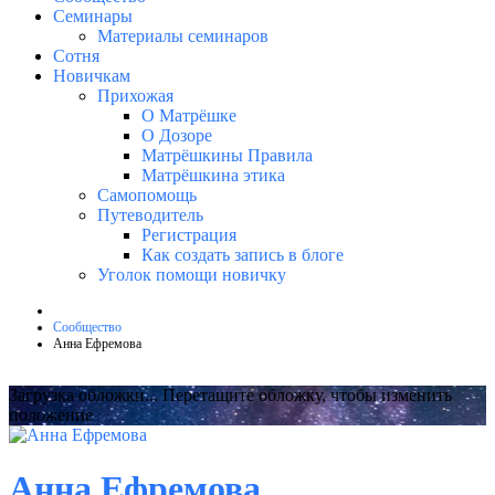
Семинары
Материалы семинаров
Сотня
Новичкам
Прихожая
О Матрёшке
О Дозоре
Матрёшкины Правила
Матрёшкина этика
Самопомощь
Путеводитель
Регистрация
Как создать запись в блоге
Уголок помощи новичку
Сообщество
Анна Ефремова
Загрузка обложки...
Перетащите обложку, чтобы изменить
положение
Анна Ефремова