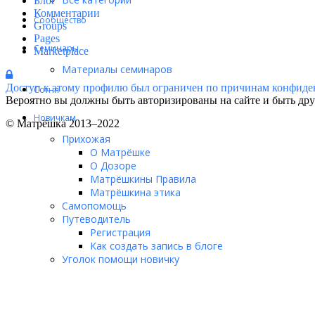
Блог
Комментарии
Сообщество
Groups
Pages
Семинары
Marketplace
Материалы семинаров
Доступ к этому профилю был ограничен по причинам конфиде
Сотня
Вероятно вы должны быть авторизированы на сайте и быть друг
Новичкам
© Матрёшка 2013–2022
Прихожая
О Матрёшке
О Дозоре
Матрёшкины Правила
Матрёшкина этика
Самопомощь
Путеводитель
Регистрация
Как создать запись в блоге
Уголок помощи новичку