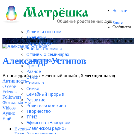
Новости
Блоги
Сообщество
Делимся опытом
Дневники
Загрузка обложки...
Перетащите обложку, чтобы изменить пол
Мысли вслух
Новая экономика
Отзывы о семинарах
Александр Устинов
Пишите письма!
Проза
Разное
В последний раз замеченный онлайн,
5 месяцев назад
Стихи
Активность
Семинар
О себе
Семья
Friends
Семейный Прорыв
Followers
Развитие
Фотоальбомы
Родительское кино
Videos
Творчество
Аудио
ТРИЗ
Ещё
Эфиры на «Народном
Славянском радио»
Events
Все категории