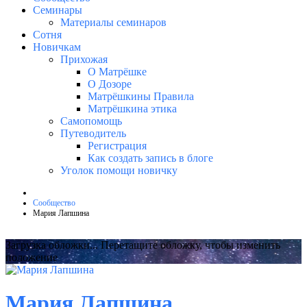
Семинары
Материалы семинаров
Сотня
Новичкам
Прихожая
О Матрёшке
О Дозоре
Матрёшкины Правила
Матрёшкина этика
Самопомощь
Путеводитель
Регистрация
Как создать запись в блоге
Уголок помощи новичку
Сообщество
Мария Лапшина
Загрузка обложки...
Перетащите обложку, чтобы изменить
положение
Мария Лапшина