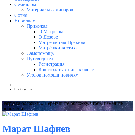
Семинары
Материалы семинаров
Сотня
Новичкам
Прихожая
О Матрёшке
О Дозоре
Матрёшкины Правила
Матрёшкина этика
Самопомощь
Путеводитель
Регистрация
Как создать запись в блоге
Уголок помощи новичку
Сообщество
Загрузка обложки...
Перетащите обложку, чтобы изменить
положение
Марат Шафиев