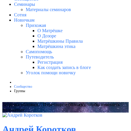
Семинары
Материалы семинаров
Сотня
Новичкам
Прихожая
О Матрёшке
О Дозоре
Матрёшкины Правила
Матрёшкина этика
Самопомощь
Путеводитель
Регистрация
Как создать запись в блоге
Уголок помощи новичку
Сообщество
Группы
Загрузка обложки...
Перетащите обложку, чтобы изменить
положение
Андрей Коротков