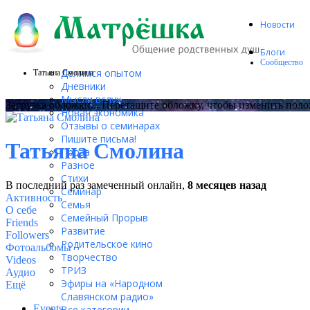
Новости
Блоги
Сообщество
Делимся опытом
Татьяна Смолина
Дневники
Мысли вслух
Загрузка обложки...
Перетащите обложку, чтобы изменить пол
Новая экономика
Отзывы о семинарах
Пишите письма!
Татьяна Смолина
Проза
Разное
Стихи
В последний раз замеченный онлайн,
8 месяцев назад
Семинар
Активность
Семья
О себе
Семейный Прорыв
Friends
Развитие
Followers
Родительское кино
Фотоальбомы
Творчество
Videos
ТРИЗ
Аудио
Эфиры на «Народном
Ещё
Славянском радио»
Events
Все категории