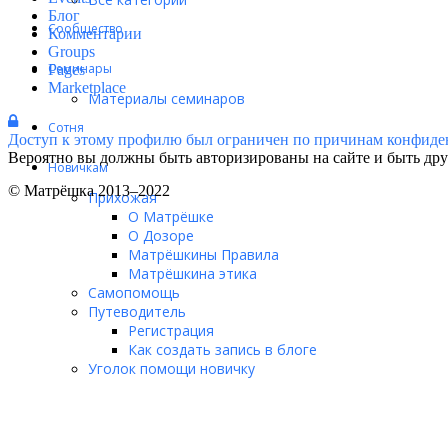
Блог
Сообщество
Комментарии
Groups
Семинары
Pages
Marketplace
Материалы семинаров
Сотня
Доступ к этому профилю был ограничен по причинам конфиде
Вероятно вы должны быть авторизированы на сайте и быть друг
Новичкам
© Матрёшка 2013–2022
Прихожая
О Матрёшке
О Дозоре
Матрёшкины Правила
Матрёшкина этика
Самопомощь
Путеводитель
Регистрация
Как создать запись в блоге
Уголок помощи новичку