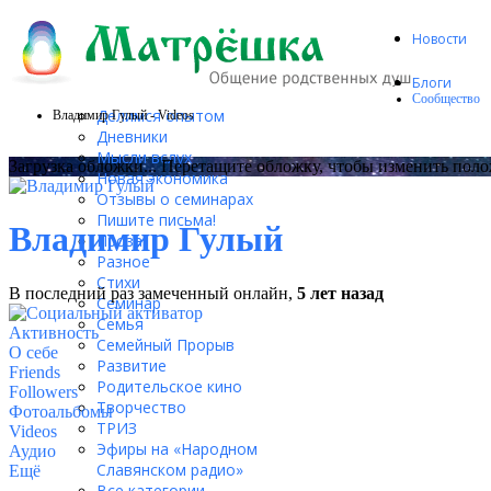
Новости
Блоги
Сообщество
Делимся опытом
Владимир Гулый - Videos
Дневники
Мысли вслух
Загрузка обложки...
Перетащите обложку, чтобы изменить пол
Новая экономика
Отзывы о семинарах
Пишите письма!
Владимир Гулый
Проза
Разное
Стихи
В последний раз замеченный онлайн,
5 лет назад
Семинар
Семья
Активность
Семейный Прорыв
О себе
Развитие
Friends
Родительское кино
Followers
Творчество
Фотоальбомы
ТРИЗ
Videos
Эфиры на «Народном
Аудио
Славянском радио»
Ещё
Все категории