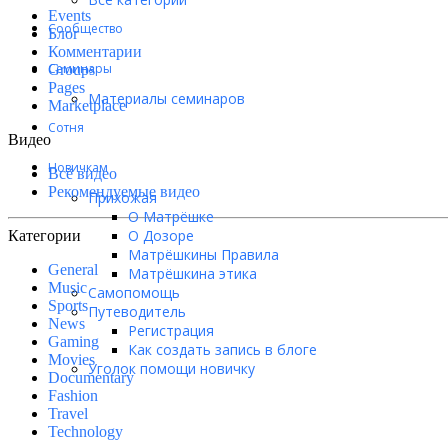
Events
Сообщество
Блог
Комментарии
Семинары
Groups
Pages
Материалы семинаров
Marketplace
Сотня
Видео
Новичкам
Всё видео
Рекомендуемые видео
Прихожая
О Матрёшке
О Дозоре
Категории
Матрёшкины Правила
General
Матрёшкина этика
Music
Самопомощь
Sports
Путеводитель
News
Регистрация
Gaming
Как создать запись в блоге
Movies
Уголок помощи новичку
Documentary
Fashion
Travel
Technology