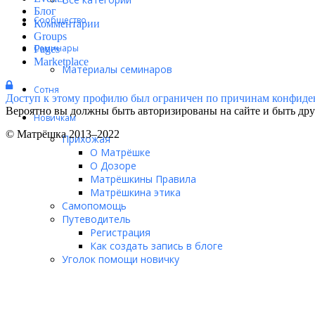
Блог
Сообщество
Комментарии
Groups
Семинары
Pages
Marketplace
Материалы семинаров
Сотня
Доступ к этому профилю был ограничен по причинам конфиде
Вероятно вы должны быть авторизированы на сайте и быть друг
Новичкам
© Матрёшка 2013–2022
Прихожая
О Матрёшке
О Дозоре
Матрёшкины Правила
Матрёшкина этика
Самопомощь
Путеводитель
Регистрация
Как создать запись в блоге
Уголок помощи новичку