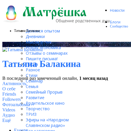
Новости
Блоги
Сообщество
Делимся опытом
Татьяна Балакина
Дневники
Мысли вслух
Загрузка обложки...
Перетащите обложку, чтобы изменить пол
Новая экономика
Отзывы о семинарах
Пишите письма!
Татьяна Балакина
Проза
Разное
Стихи
В последний раз замеченный онлайн,
1 месяц назад
Семинар
Активность
Семья
О себе
Семейный Прорыв
Friends
Развитие
Followers
Родительское кино
Фотоальбомы
Творчество
Videos
ТРИЗ
Аудио
Эфиры на «Народном
Ещё
Славянском радио»
Events
Все категории