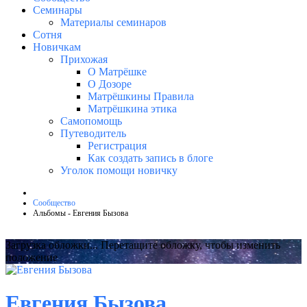
Семинары
Материалы семинаров
Сотня
Новичкам
Прихожая
О Матрёшке
О Дозоре
Матрёшкины Правила
Матрёшкина этика
Самопомощь
Путеводитель
Регистрация
Как создать запись в блоге
Уголок помощи новичку
Сообщество
Альбомы - Евгения Бызова
Загрузка обложки...
Перетащите обложку, чтобы изменить
положение
Евгения Бызова