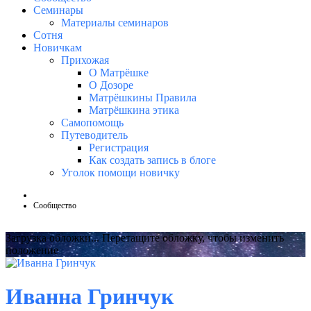
Семинары
Материалы семинаров
Сотня
Новичкам
Прихожая
О Матрёшке
О Дозоре
Матрёшкины Правила
Матрёшкина этика
Самопомощь
Путеводитель
Регистрация
Как создать запись в блоге
Уголок помощи новичку
Сообщество
Загрузка обложки...
Перетащите обложку, чтобы изменить
положение
Иванна Гринчук