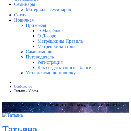
Семинары
Материалы семинаров
Сотня
Новичкам
Прихожая
О Матрёшке
О Дозоре
Матрёшкины Правила
Матрёшкина этика
Самопомощь
Путеводитель
Регистрация
Как создать запись в блоге
Уголок помощи новичку
Сообщество
Татьяна - Videos
Загрузка обложки...
Перетащите обложку, чтобы изменить
положение
Татьяна