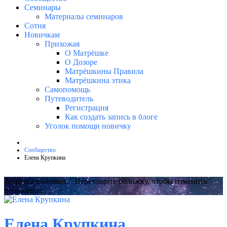
Семинары
Материалы семинаров
Сотня
Новичкам
Прихожая
О Матрёшке
О Дозоре
Матрёшкины Правила
Матрёшкина этика
Самопомощь
Путеводитель
Регистрация
Как создать запись в блоге
Уголок помощи новичку
Сообщество
Елена Крупкина
Загрузка обложки...
Перетащите обложку, чтобы изменить
положение
Елена Крупкина