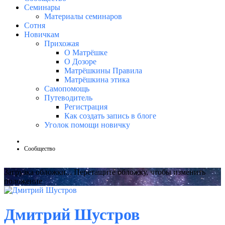
Семинары
Материалы семинаров
Сотня
Новичкам
Прихожая
О Матрёшке
О Дозоре
Матрёшкины Правила
Матрёшкина этика
Самопомощь
Путеводитель
Регистрация
Как создать запись в блоге
Уголок помощи новичку
Сообщество
Загрузка обложки...
Перетащите обложку, чтобы изменить
положение
Дмитрий Шустров