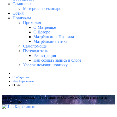
Семинары
Материалы семинаров
Сотня
Новичкам
Прихожая
О Матрёшке
О Дозоре
Матрёшкины Правила
Матрёшкина этика
Самопомощь
Путеводитель
Регистрация
Как создать запись в блоге
Уголок помощи новичку
Сообщество
Иво Карклиньш
О себе
Загрузка обложки...
Перетащите обложку, чтобы изменить
положение